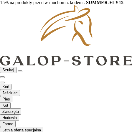
15% na produkty przeciw muchom z kodem :
SUMMER-FLY15
Szukaj
Koń
Jeździec
Pies
Kot
Zwierzęta
Hodowla
Farma
Letnia oferta specjalna