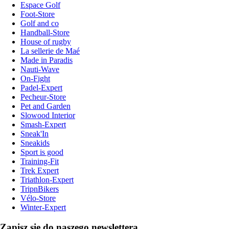
Espace Golf
Foot-Store
Golf and co
Handball-Store
House of rugby
La sellerie de Maé
Made in Paradis
Nauti-Wave
On-Fight
Padel-Expert
Pecheur-Store
Pet and Garden
Slowood Interior
Smash-Expert
Sneak'In
Sneakids
Sport is good
Training-Fit
Trek Expert
Triathlon-Expert
TripnBikers
Vélo-Store
Winter-Expert
Zapisz się do naszego newslettera