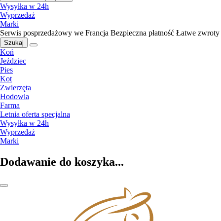
Wysyłka w 24h
Wyprzedaż
Marki
Serwis posprzedażowy we Francja
Bezpieczna płatność
Łatwe zwroty
Szukaj
Koń
Jeździec
Pies
Kot
Zwierzęta
Hodowla
Farma
Letnia oferta specjalna
Wysyłka w 24h
Wyprzedaż
Marki
Dodawanie do koszyka...