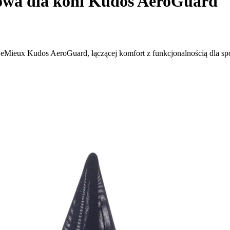
wa dla koni Kudos AeroGuard
LeMieux Kudos AeroGuard, łączącej komfort z funkcjonalnością dla spo