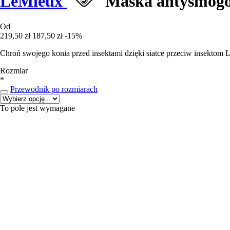
LeMieux
Maska antysmogo
Od
219,50 zł
187,50 zł
-15%
Chroń swojego konia przed insektami dzięki siatce przeciw insektom 
Rozmiar
*
Przewodnik po rozmiarach
To pole jest wymagane