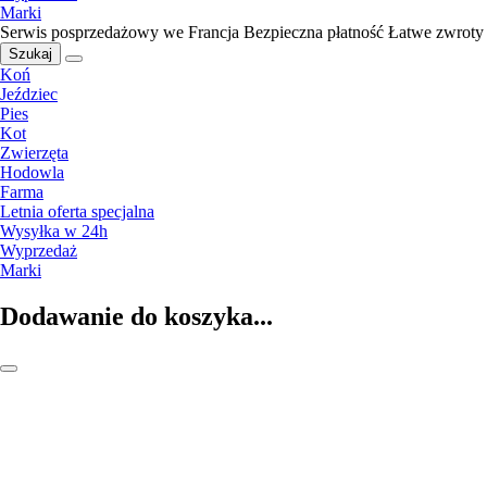
Marki
Serwis posprzedażowy we Francja
Bezpieczna płatność
Łatwe zwroty
Szukaj
Koń
Jeździec
Pies
Kot
Zwierzęta
Hodowla
Farma
Letnia oferta specjalna
Wysyłka w 24h
Wyprzedaż
Marki
Dodawanie do koszyka...