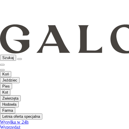
Szukaj
Koń
Jeździec
Pies
Kot
Zwierzęta
Hodowla
Farma
Letnia oferta specjalna
Wysyłka w 24h
Wyprzedaż