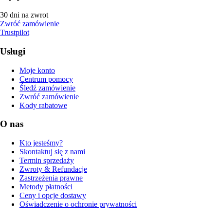
30 dni na zwrot
Zwróć zamówienie
Trustpilot
Usługi
Moje konto
Centrum pomocy
Śledź zamówienie
Zwróć zamówienie
Kody rabatowe
O nas
Kto jesteśmy?
Skontaktuj się z nami
Termin sprzedaży
Zwroty & Refundacje
Zastrzeżenia prawne
Metody płatności
Ceny i opcje dostawy
Oświadczenie o ochronie prywatności