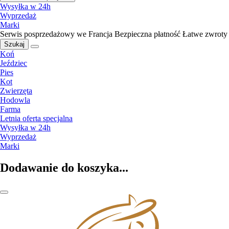
Wysyłka w 24h
Wyprzedaż
Marki
Serwis posprzedażowy we Francja
Bezpieczna płatność
Łatwe zwroty
Szukaj
Koń
Jeździec
Pies
Kot
Zwierzęta
Hodowla
Farma
Letnia oferta specjalna
Wysyłka w 24h
Wyprzedaż
Marki
Dodawanie do koszyka...