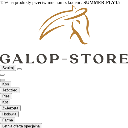
15% na produkty przeciw muchom z kodem :
SUMMER-FLY15
Szukaj
Koń
Jeździec
Pies
Kot
Zwierzęta
Hodowla
Farma
Letnia oferta specjalna