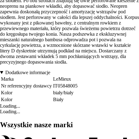
za siodłem. Po obu stronach znajdują się dwie perforowane kieszenie z
neoprenu na piankowe wkładki, aby dopasować siodło. Neopren
zapewnia doskonałą przyczepność i amortyzację wstrząsów pod
siodłem. Jest perforowany w całości dla lepszej oddychalności. Korpus
wykonany jest z pikowanej bawełny, z centralnym rowkiem z
przewiewnego materiału, który pozwala świeżemu powietrzu dotrzeć
do kręgosłupa twojego konia. Nasza podszewka z ekskluzywnej
mieszanki naturalnego bambusa odprowadza pot i pozwala na
cyrkulację powietrza, a wzmocnione skórzane wstawki w kształcie
litery D dyskretnie utrzymują podkład na miejscu. Dostarczany z
dwoma zestawami wkładek 5 mm pochłaniających wstrząsy, dla
precyzyjnego dopasowania siodła.
Dodatkowe informacje
Marka
LeMieux
Nr referencyjny dostawcy
IT05848005
Kolor
biały/biały
Kolor
Biały
Loading...
Loading...
Wszystkie nasze marki