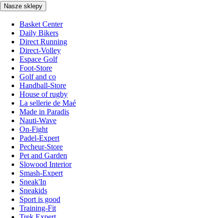
Nasze sklepy
Basket Center
Daily Bikers
Direct Running
Direct-Volley
Espace Golf
Foot-Store
Golf and co
Handball-Store
House of rugby
La sellerie de Maé
Made in Paradis
Nauti-Wave
On-Fight
Padel-Expert
Pecheur-Store
Pet and Garden
Slowood Interior
Smash-Expert
Sneak'In
Sneakids
Sport is good
Training-Fit
Trek Expert