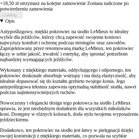
+18,50 zł
otrzymasz na kolejne zamowienie
Zostana naliczone po
potwierdzeniu zamowienia
Loading...
Opis
Antypoślizgowy, miękki pokrowiec na siodło LeMieux to idealny
wybór dla jeźdźców, którzy chcą zapewnić swojemu koniowi
najwyższy komfort i ochronę podczas treningów oraz zawodów.
Zaprojektowany przez renomowaną markę LeMieux, ten pokrowiec
łączy w sobie jakość, trwałość i estetykę, aby sprostać potrzebom
najbardziej wymagających jeźdźców.
Wykonany z miękkiego materiału, oddychającego i odpornego, ten
pokrowiec doskonale absorbuje wstrząsy i ma dużą elastyczność, aby
idealnie dopasować się do kształtu grzbietu twojego konia. Jego
antypoślizgowa tekstura zapewnia optymalną stabilność siodła, nawet
podczas najintensywniejszych ruchów.
Nowoczesny i elegancki design tego pokrowca na siodło LeMieux
sprawia, że jest niezbędnym dodatkiem dla wszystkich miłośników
koni. Dostępny w różnych kolorach, doda stylu twojemu wyposażeniu
jeździeckiemu.
Dodatkowo, ten pokrowiec na siodło jest łatwy w pielęgnacji dzięki
swojej konstrukcji z miękkiego materiału, co pozwala na szybkie