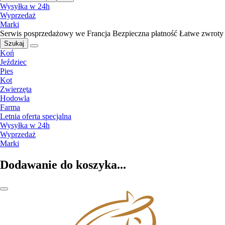
Wysyłka w 24h
Wyprzedaż
Marki
Serwis posprzedażowy we Francja
Bezpieczna płatność
Łatwe zwroty
Szukaj
Koń
Jeździec
Pies
Kot
Zwierzęta
Hodowla
Farma
Letnia oferta specjalna
Wysyłka w 24h
Wyprzedaż
Marki
Dodawanie do koszyka...