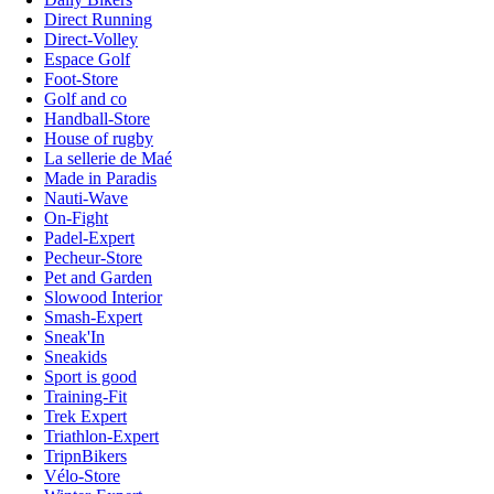
Direct Running
Direct-Volley
Espace Golf
Foot-Store
Golf and co
Handball-Store
House of rugby
La sellerie de Maé
Made in Paradis
Nauti-Wave
On-Fight
Padel-Expert
Pecheur-Store
Pet and Garden
Slowood Interior
Smash-Expert
Sneak'In
Sneakids
Sport is good
Training-Fit
Trek Expert
Triathlon-Expert
TripnBikers
Vélo-Store