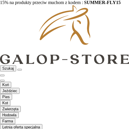
15% na produkty przeciw muchom z kodem :
SUMMER-FLY15
Szukaj
Koń
Jeździec
Pies
Kot
Zwierzęta
Hodowla
Farma
Letnia oferta specjalna