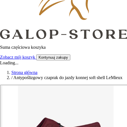
Suma częściowa koszyka
Zobacz mój koszyk
Kontynuuj zakupy
Loading...
Strona główna
/
Antypoślizgowy czaprak do jazdy konnej soft shell LeMieux