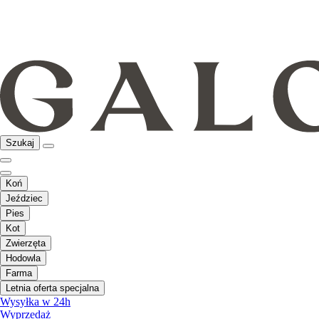
Szukaj
Koń
Jeździec
Pies
Kot
Zwierzęta
Hodowla
Farma
Letnia oferta specjalna
Wysyłka w 24h
Wyprzedaż