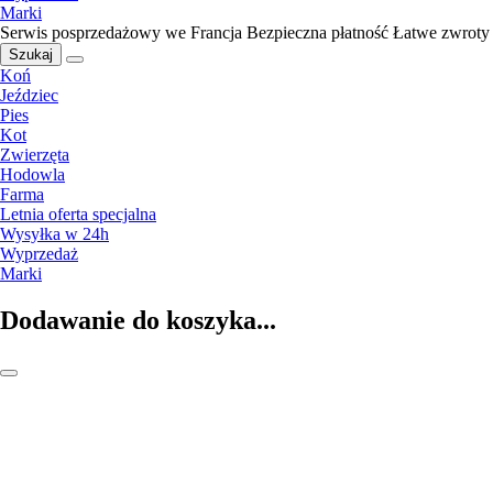
Marki
Serwis posprzedażowy we Francja
Bezpieczna płatność
Łatwe zwroty
Szukaj
Koń
Jeździec
Pies
Kot
Zwierzęta
Hodowla
Farma
Letnia oferta specjalna
Wysyłka w 24h
Wyprzedaż
Marki
Dodawanie do koszyka...