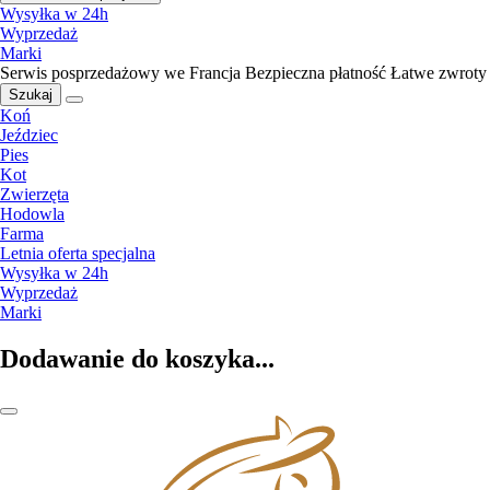
Wysyłka w 24h
Wyprzedaż
Marki
Serwis posprzedażowy we Francja
Bezpieczna płatność
Łatwe zwroty
Szukaj
Koń
Jeździec
Pies
Kot
Zwierzęta
Hodowla
Farma
Letnia oferta specjalna
Wysyłka w 24h
Wyprzedaż
Marki
Dodawanie do koszyka...