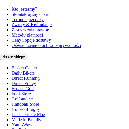
Kto jesteśmy?
Skontaktuj się z nami
Termin sprzedaży
Zwroty & Refundacje
Zastrzeżenia prawne
Metody płatności
Ceny i opcje dostawy
Oświadczenie o ochronie prywatności
Nasze sklepy
Basket Center
Daily Bikers
Direct Running
Direct-Volley
Espace Golf
Foot-Store
Golf and co
Handball-Store
House of rugby
La sellerie de Maé
Made in Paradis
Nauti-Wave