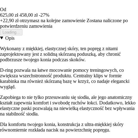
Od
625,00 zł
458,00 zł
-27%
+22,90 zł
otrzymasz na kolejne zamowienie
Zostana naliczone po
potwierdzeniu zamowienia
Loading...
Opis
Wykonany z miękkiej, elastycznej skóry, ten popręg z nitami
zaprojektowany jest z solidną skórzaną poduszką, aby chronić
podbrzusze twojego konia podczas skoków.
D-ring pozwala na łatwe mocowanie pomocy treningowych, co
zwiększa wszechstronność produktu. Centralny klips w formie
karabinka ma również skórzaną bazę w krzyż, co nadaje elegancki
wygląd.
Zapobiega to nie tylko przesuwaniu się siodła, ale jego anatomiczny
kształt zapewnia komfort i swobodę ruchów łokci. Dodatkowo, lekko
elastyczne paski pozwalają na niewielką elastyczność bez wpływania
na stabilność siodła.
Dla komfortu twojego konia, konstrukcja z ultra-miękkiej skóry
równomiernie rozkłada nacisk na powierzchnię popręgu.