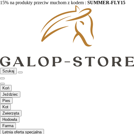
15% na produkty przeciw muchom z kodem :
SUMMER-FLY15
Szukaj
Koń
Jeździec
Pies
Kot
Zwierzęta
Hodowla
Farma
Letnia oferta specjalna