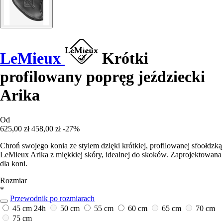
LeMieux
Krótki
profilowany popręg jeździecki
Arika
Od
625,00 zł
458,00 zł
-27%
Chroń swojego konia ze stylem dzięki krótkiej, profilowanej sfoołdzką
LeMieux Arika z miękkiej skóry, idealnej do skoków. Zaprojektowana
dla koni.
Rozmiar
*
Przewodnik po rozmiarach
45 cm
24h
50 cm
55 cm
60 cm
65 cm
70 cm
75 cm