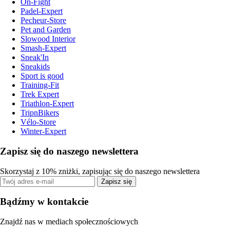
On-Fight
Padel-Expert
Pecheur-Store
Pet and Garden
Slowood Interior
Smash-Expert
Sneak'In
Sneakids
Sport is good
Training-Fit
Trek Expert
Triathlon-Expert
TripnBikers
Vélo-Store
Winter-Expert
Zapisz się do naszego newslettera
Skorzystaj z 10% zniżki, zapisując się do naszego newslettera
Zapisz się
Bądźmy w kontakcie
Znajdź nas w mediach społecznościowych