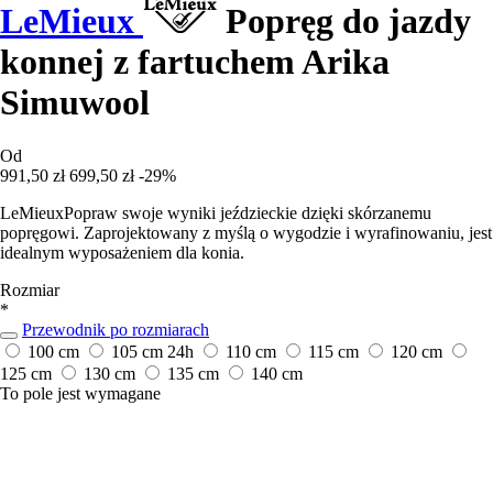
LeMieux
Popręg do jazdy
konnej z fartuchem Arika
Simuwool
Od
991,50 zł
699,50 zł
-29%
LeMieuxPopraw swoje wyniki jeździeckie dzięki skórzanemu
popręgowi. Zaprojektowany z myślą o wygodzie i wyrafinowaniu, jest
idealnym wyposażeniem dla konia.
Rozmiar
*
Przewodnik po rozmiarach
100 cm
105 cm
24h
110 cm
115 cm
120 cm
125 cm
130 cm
135 cm
140 cm
To pole jest wymagane