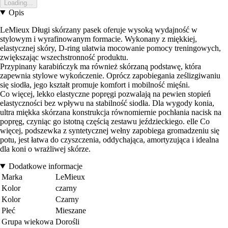
Loading...
Opis
LeMieux Długi skórzany pasek oferuje wysoką wydajność w
stylowym i wyrafinowanym formacie. Wykonany z miękkiej,
elastycznej skóry, D-ring ułatwia mocowanie pomocy treningowych,
zwiększając wszechstronność produktu.
Przypinany karabińczyk ma również skórzaną podstawę, która
zapewnia stylowe wykończenie. Oprócz zapobiegania ześlizgiwaniu
się siodła, jego kształt promuje komfort i mobilność mięśni.
Co więcej, lekko elastyczne popręgi pozwalają na pewien stopień
elastyczności bez wpływu na stabilność siodła. Dla wygody konia,
ultra miękka skórzana konstrukcja równomiernie pochłania nacisk na
popręg, czyniąc go istotną częścią zestawu jeździeckiego. elle Co
więcej, podszewka z syntetycznej wełny zapobiega gromadzeniu się
potu, jest łatwa do czyszczenia, oddychająca, amortyzująca i idealna
dla koni o wrażliwej skórze.
Dodatkowe informacje
Marka
LeMieux
Kolor
czarny
Kolor
Czarny
Płeć
Mieszane
Grupa wiekowa
Dorośli