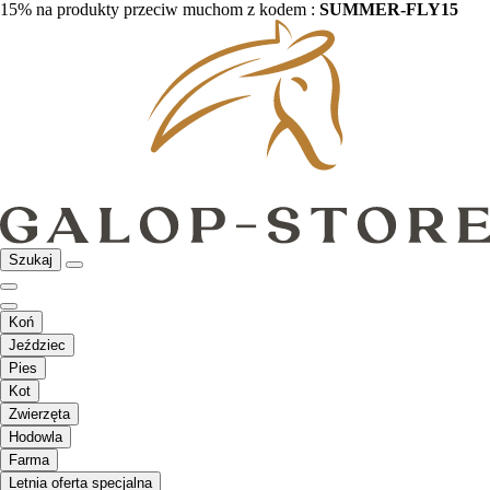
15% na produkty przeciw muchom z kodem :
SUMMER-FLY15
Szukaj
Koń
Jeździec
Pies
Kot
Zwierzęta
Hodowla
Farma
Letnia oferta specjalna