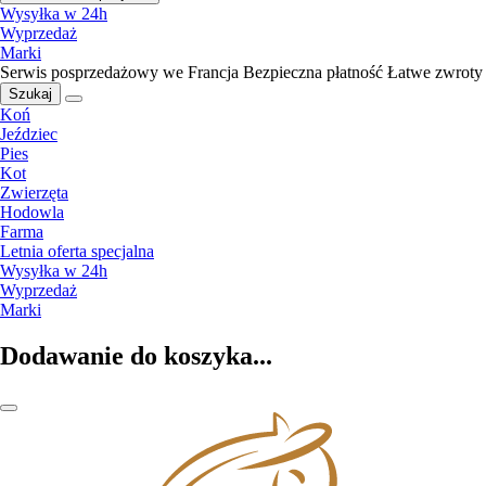
Wysyłka w 24h
Wyprzedaż
Marki
Serwis posprzedażowy we Francja
Bezpieczna płatność
Łatwe zwroty
Szukaj
Koń
Jeździec
Pies
Kot
Zwierzęta
Hodowla
Farma
Letnia oferta specjalna
Wysyłka w 24h
Wyprzedaż
Marki
Dodawanie do koszyka...