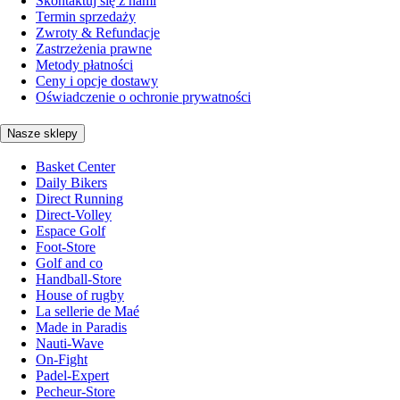
Skontaktuj się z nami
Termin sprzedaży
Zwroty & Refundacje
Zastrzeżenia prawne
Metody płatności
Ceny i opcje dostawy
Oświadczenie o ochronie prywatności
Nasze sklepy
Basket Center
Daily Bikers
Direct Running
Direct-Volley
Espace Golf
Foot-Store
Golf and co
Handball-Store
House of rugby
La sellerie de Maé
Made in Paradis
Nauti-Wave
On-Fight
Padel-Expert
Pecheur-Store