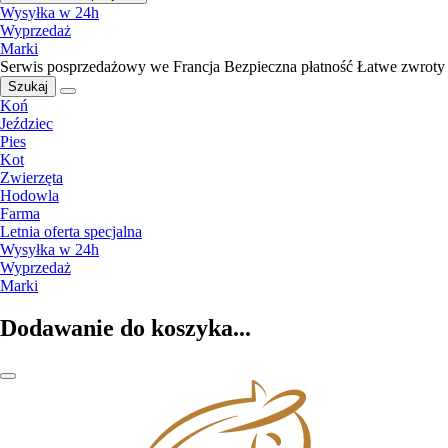
Wysyłka w 24h
Wyprzedaż
Marki
Serwis posprzedażowy we Francja
Bezpieczna płatność
Łatwe zwroty
Szukaj
Koń
Jeździec
Pies
Kot
Zwierzęta
Hodowla
Farma
Letnia oferta specjalna
Wysyłka w 24h
Wyprzedaż
Marki
Dodawanie do koszyka...