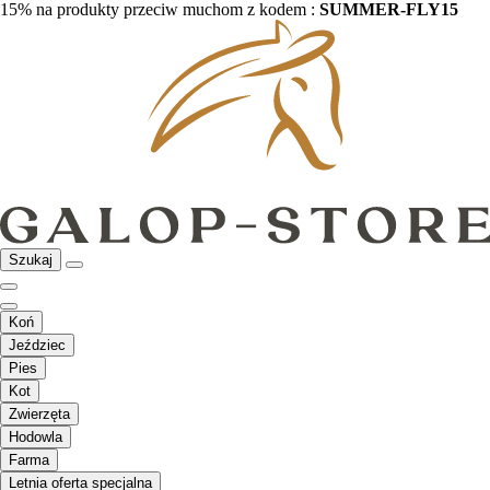
15% na produkty przeciw muchom z kodem :
SUMMER-FLY15
Szukaj
Koń
Jeździec
Pies
Kot
Zwierzęta
Hodowla
Farma
Letnia oferta specjalna