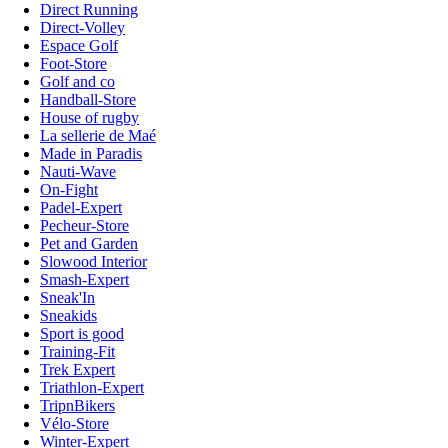
Direct Running
Direct-Volley
Espace Golf
Foot-Store
Golf and co
Handball-Store
House of rugby
La sellerie de Maé
Made in Paradis
Nauti-Wave
On-Fight
Padel-Expert
Pecheur-Store
Pet and Garden
Slowood Interior
Smash-Expert
Sneak'In
Sneakids
Sport is good
Training-Fit
Trek Expert
Triathlon-Expert
TripnBikers
Vélo-Store
Winter-Expert