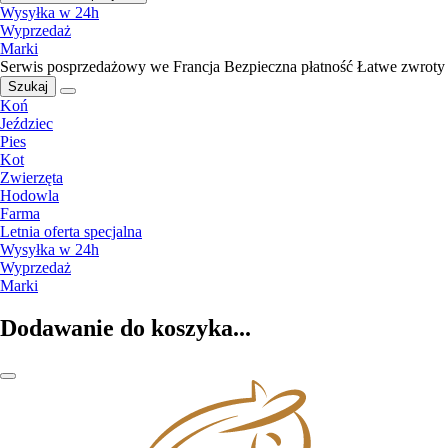
Wysyłka w 24h
Wyprzedaż
Marki
Serwis posprzedażowy we Francja
Bezpieczna płatność
Łatwe zwroty
Szukaj
Koń
Jeździec
Pies
Kot
Zwierzęta
Hodowla
Farma
Letnia oferta specjalna
Wysyłka w 24h
Wyprzedaż
Marki
Dodawanie do koszyka...