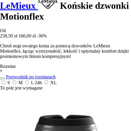
LeMieux
Końskie dzwonki
Motionflex
Od
258,50 zł
166,00 zł
-36%
Chroń nogi swojego konia za pomocą dzwonków LeMieux
Motionflex, łącząc wytrzymałość, lekkość i optymalny komfort dzięki
promieniowym liniom kompresyjnym!
Rozmiar
*
Przewodnik po rozmiarach
S
M
L
24h
XL
To pole jest wymagane