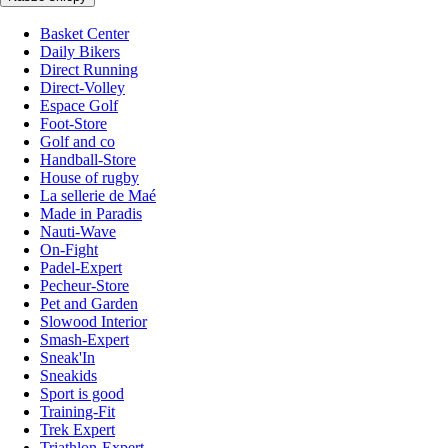
Basket Center
Daily Bikers
Direct Running
Direct-Volley
Espace Golf
Foot-Store
Golf and co
Handball-Store
House of rugby
La sellerie de Maé
Made in Paradis
Nauti-Wave
On-Fight
Padel-Expert
Pecheur-Store
Pet and Garden
Slowood Interior
Smash-Expert
Sneak'In
Sneakids
Sport is good
Training-Fit
Trek Expert
Triathlon-Expert