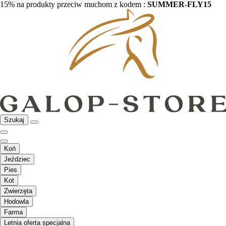
15% na produkty przeciw muchom z kodem :
SUMMER-FLY15
Szukaj
Koń
Jeździec
Pies
Kot
Zwierzęta
Hodowla
Farma
Letnia oferta specjalna