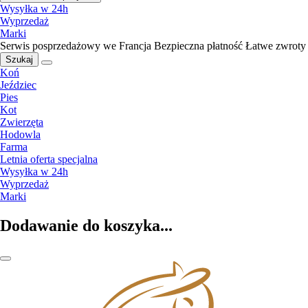
Wysyłka w 24h
Wyprzedaż
Marki
Serwis posprzedażowy we Francja
Bezpieczna płatność
Łatwe zwroty
Szukaj
Koń
Jeździec
Pies
Kot
Zwierzęta
Hodowla
Farma
Letnia oferta specjalna
Wysyłka w 24h
Wyprzedaż
Marki
Dodawanie do koszyka...