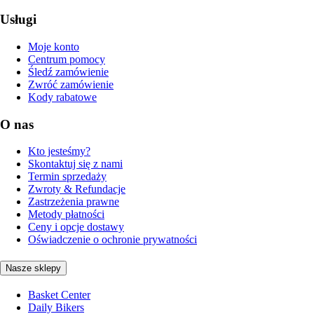
Usługi
Moje konto
Centrum pomocy
Śledź zamówienie
Zwróć zamówienie
Kody rabatowe
O nas
Kto jesteśmy?
Skontaktuj się z nami
Termin sprzedaży
Zwroty & Refundacje
Zastrzeżenia prawne
Metody płatności
Ceny i opcje dostawy
Oświadczenie o ochronie prywatności
Nasze sklepy
Basket Center
Daily Bikers