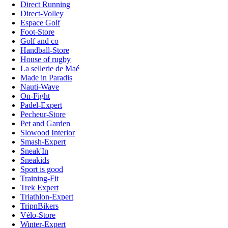
Direct Running
Direct-Volley
Espace Golf
Foot-Store
Golf and co
Handball-Store
House of rugby
La sellerie de Maé
Made in Paradis
Nauti-Wave
On-Fight
Padel-Expert
Pecheur-Store
Pet and Garden
Slowood Interior
Smash-Expert
Sneak'In
Sneakids
Sport is good
Training-Fit
Trek Expert
Triathlon-Expert
TripnBikers
Vélo-Store
Winter-Expert