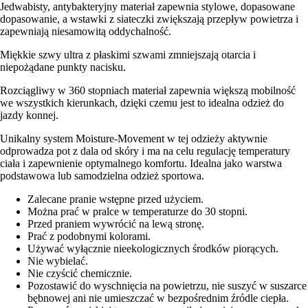
Jedwabisty, antybakteryjny materiał zapewnia stylowe, dopasowane
dopasowanie, a wstawki z siateczki zwiększają przepływ powietrza i
zapewniają niesamowitą oddychalność.
Miękkie szwy ultra z płaskimi szwami zmniejszają otarcia i
niepożądane punkty nacisku.
Rozciągliwy w 360 stopniach materiał zapewnia większą mobilność
we wszystkich kierunkach, dzięki czemu jest to idealna odzież do
jazdy konnej.
Unikalny system Moisture-Movement w tej odzieży aktywnie
odprowadza pot z dala od skóry i ma na celu regulację temperatury
ciała i zapewnienie optymalnego komfortu. Idealna jako warstwa
podstawowa lub samodzielna odzież sportowa.
Zalecane pranie wstępne przed użyciem.
Można prać w pralce w temperaturze do 30 stopni.
Przed praniem wywrócić na lewą stronę.
Prać z podobnymi kolorami.
Używać wyłącznie nieekologicznych środków piorących.
Nie wybielać.
Nie czyścić chemicznie.
Pozostawić do wyschnięcia na powietrzu, nie suszyć w suszarce
bębnowej ani nie umieszczać w bezpośrednim źródle ciepła.