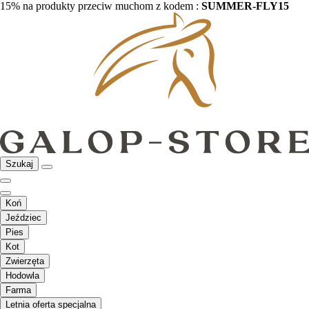
15% na produkty przeciw muchom z kodem :
SUMMER-FLY15
Szukaj
Koń
Jeździec
Pies
Kot
Zwierzęta
Hodowla
Farma
Letnia oferta specjalna