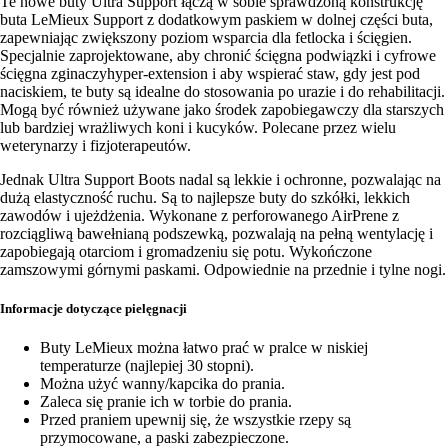
Te nowe buty Ultra Support łączą w sobie sprawdzoną konstrukcję
buta LeMieux Support z dodatkowym paskiem w dolnej części buta,
zapewniając zwiększony poziom wsparcia dla fetlocka i ścięgien.
Specjalnie zaprojektowane, aby chronić ścięgna podwiązki i cyfrowe
ścięgna zginaczyhyper-extension i aby wspierać staw, gdy jest pod
naciskiem, te buty są idealne do stosowania po urazie i do rehabilitacji.
Mogą być również używane jako środek zapobiegawczy dla starszych
lub bardziej wrażliwych koni i kucyków. Polecane przez wielu
weterynarzy i fizjoterapeutów.
Jednak Ultra Support Boots nadal są lekkie i ochronne, pozwalając na
dużą elastyczność ruchu. Są to najlepsze buty do szkółki, lekkich
zawodów i ujeżdżenia. Wykonane z perforowanego AirPrene z
rozciągliwą bawełnianą podszewką, pozwalają na pełną wentylację i
zapobiegają otarciom i gromadzeniu się potu. Wykończone
zamszowymi górnymi paskami. Odpowiednie na przednie i tylne nogi.
Informacje dotyczące pielęgnacji
Buty LeMieux można łatwo prać w pralce w niskiej
temperaturze (najlepiej 30 stopni).
Można użyć wanny/kapcika do prania.
Zaleca się pranie ich w torbie do prania.
Przed praniem upewnij się, że wszystkie rzepy są
przymocowane, a paski zabezpieczone.