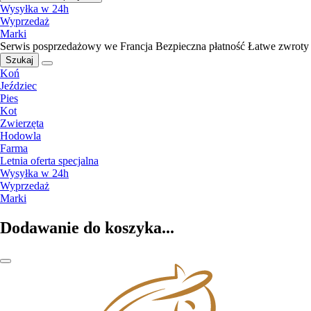
Wysyłka w 24h
Wyprzedaż
Marki
Serwis posprzedażowy we Francja
Bezpieczna płatność
Łatwe zwroty
Szukaj
Koń
Jeździec
Pies
Kot
Zwierzęta
Hodowla
Farma
Letnia oferta specjalna
Wysyłka w 24h
Wyprzedaż
Marki
Dodawanie do koszyka...