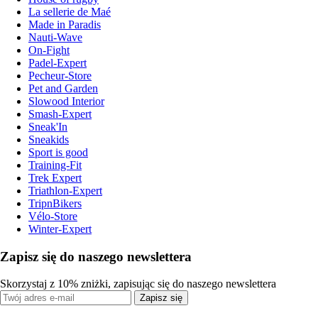
La sellerie de Maé
Made in Paradis
Nauti-Wave
On-Fight
Padel-Expert
Pecheur-Store
Pet and Garden
Slowood Interior
Smash-Expert
Sneak'In
Sneakids
Sport is good
Training-Fit
Trek Expert
Triathlon-Expert
TripnBikers
Vélo-Store
Winter-Expert
Zapisz się do naszego newslettera
Skorzystaj z 10% zniżki, zapisując się do naszego newslettera
Zapisz się