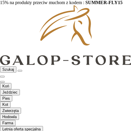
15% na produkty przeciw muchom z kodem :
SUMMER-FLY15
Szukaj
Koń
Jeździec
Pies
Kot
Zwierzęta
Hodowla
Farma
Letnia oferta specjalna