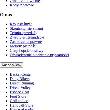
Zwróć zamówienie
Kody rabatowe
O nas
Kto jesteśmy?
Skontaktuj się z nami
Termin sprzedaży
Zwroty & Refundacje
Zastrzeżenia prawne
Metody płatności
Ceny i opcje dostawy
Oświadczenie o ochronie prywatności
Nasze sklepy
Basket Center
Daily Bikers
Direct Running
Direct-Volley
Espace Golf
Foot-Store
Golf and co
Handball-Store
House of rugby