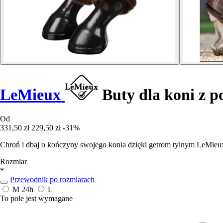
LeMieux
Buty dla koni z p
Od
331,50 zł
229,50 zł
-31%
Chroń i dbaj o kończyny swojego konia dzięki getrom tylnym LeMie
Rozmiar
*
Przewodnik po rozmiarach
M
24h
L
To pole jest wymagane