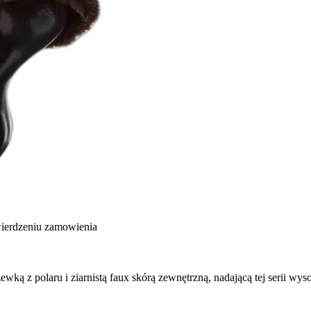
wierdzeniu zamowienia
ą z polaru i ziarnistą faux skórą zewnętrzną, nadającą tej serii wys