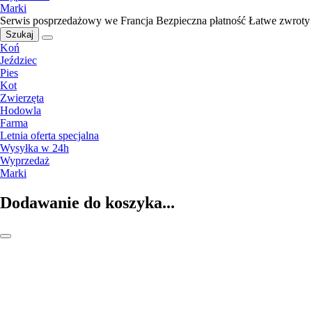
Marki
Serwis posprzedażowy we Francja
Bezpieczna płatność
Łatwe zwroty
Szukaj
Koń
Jeździec
Pies
Kot
Zwierzęta
Hodowla
Farma
Letnia oferta specjalna
Wysyłka w 24h
Wyprzedaż
Marki
Dodawanie do koszyka...