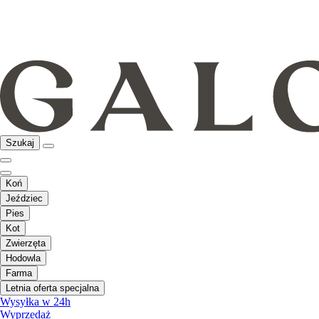
Szukaj
Koń
Jeździec
Pies
Kot
Zwierzęta
Hodowla
Farma
Letnia oferta specjalna
Wysyłka w 24h
Wyprzedaż