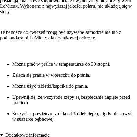
posiadają luksusowe satynowe detale i wytłoczony metaliczny wzór
LeMieux. Wykonane z najwyższej jakości polaru, nie układają się w
stosy.
Te bandaże do ćwiczeń mogą być używane samodzielnie lub z
podbandażami LeMieux dla dodatkowej ochrony.
Można prać w pralce w temperaturze do 30 stopni.
Zaleca się pranie w woreczku do prania.
Można użyć tabletki/kapcika do prania.
Upewnij się, że wszystkie rzepy są bezpiecznie zapięte przed
praniem.
Suszyć na powietrzu, z dala od źródeł ciepła, nigdy nie suszyć
w suszarce bębnowej.
Dodatkowe informacje