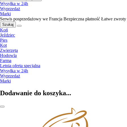
Wysyłka w 24h
Wyprzedaż
Marki
Serwis posprzedażowy we Francja
Bezpieczna płatność
Łatwe zwroty
Szukaj
Koń
Jeździec
Pies
Kot
Zwierzęta
Hodowla
Farma
Letnia oferta specjalna
Wysyłka w 24h
Wyprzedaż
Marki
Dodawanie do koszyka...