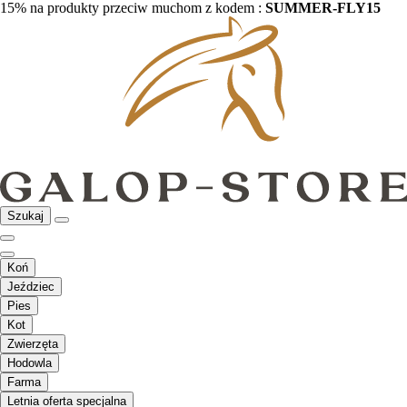
15% na produkty przeciw muchom z kodem :
SUMMER-FLY15
Szukaj
Koń
Jeździec
Pies
Kot
Zwierzęta
Hodowla
Farma
Letnia oferta specjalna