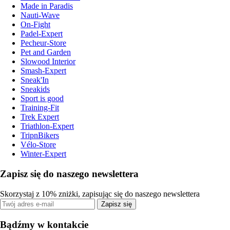
Made in Paradis
Nauti-Wave
On-Fight
Padel-Expert
Pecheur-Store
Pet and Garden
Slowood Interior
Smash-Expert
Sneak'In
Sneakids
Sport is good
Training-Fit
Trek Expert
Triathlon-Expert
TripnBikers
Vélo-Store
Winter-Expert
Zapisz się do naszego newslettera
Skorzystaj z 10% zniżki, zapisując się do naszego newslettera
Zapisz się
Bądźmy w kontakcie