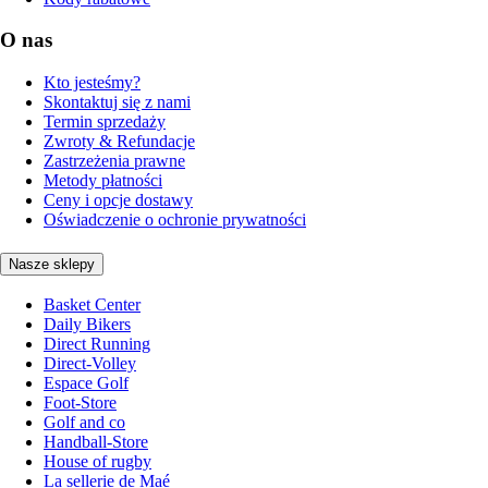
O nas
Kto jesteśmy?
Skontaktuj się z nami
Termin sprzedaży
Zwroty & Refundacje
Zastrzeżenia prawne
Metody płatności
Ceny i opcje dostawy
Oświadczenie o ochronie prywatności
Nasze sklepy
Basket Center
Daily Bikers
Direct Running
Direct-Volley
Espace Golf
Foot-Store
Golf and co
Handball-Store
House of rugby
La sellerie de Maé