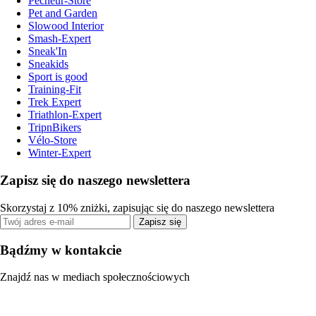
Pecheur-Store
Pet and Garden
Slowood Interior
Smash-Expert
Sneak'In
Sneakids
Sport is good
Training-Fit
Trek Expert
Triathlon-Expert
TripnBikers
Vélo-Store
Winter-Expert
Zapisz się do naszego newslettera
Skorzystaj z 10% zniżki, zapisując się do naszego newslettera
Zapisz się
Bądźmy w kontakcie
Znajdź nas w mediach społecznościowych