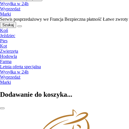
Wysyłka w 24h
Wyprzedaż
Marki
Serwis posprzedażowy we Francja
Bezpieczna płatność
Łatwe zwroty
Szukaj
Koń
Jeździec
Pies
Kot
Zwierzęta
Hodowla
Farma
Letnia oferta specjalna
Wysyłka w 24h
Wyprzedaż
Marki
Dodawanie do koszyka...