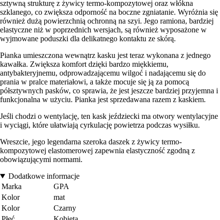
sztywną strukturę z żywicy termo-kompozytowej oraz włókna
szklanego, co zwiększa odporność na boczne zgniatanie. Wyróżnia się
również dużą powierzchnią ochronną na szyi. Jego ramiona, bardziej
elastyczne niż w poprzednich wersjach, są również wyposażone w
wyjmowane poduszki dla delikatnego kontaktu ze skórą.
Pianka umieszczona wewnątrz kasku jest teraz wykonana z jednego
kawałka. Zwiększa komfort dzięki bardzo miękkiemu,
antybakteryjnemu, odprowadzającemu wilgoć i nadającemu się do
prania w pralce materiałowi, a także mocuje się ją za pomocą
półsztywnych pasków, co sprawia, że jest jeszcze bardziej przyjemna i
funkcjonalna w użyciu. Pianka jest sprzedawana razem z kaskiem.
Jeśli chodzi o wentylację, ten kask jeździecki ma otwory wentylacyjne
i wyciągi, które ułatwiają cyrkulację powietrza podczas wysiłku.
Wreszcie, jego legendarna szeroka daszek z żywicy termo-
kompozytowej elastomerowej zapewnia elastyczność zgodną z
obowiązującymi normami.
Dodatkowe informacje
Marka
GPA
Kolor
mat
Kolor
Czarny
Płeć
Kobieta