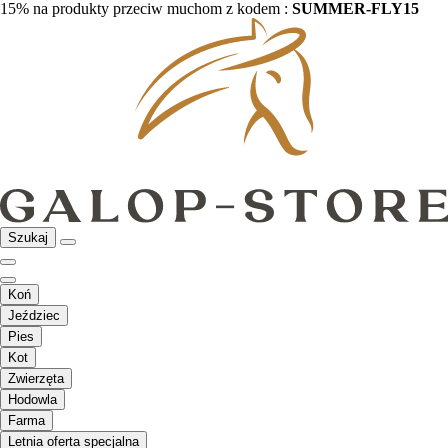
15% na produkty przeciw muchom z kodem :
SUMMER-FLY15
Szukaj
Koń
Jeździec
Pies
Kot
Zwierzęta
Hodowla
Farma
Letnia oferta specjalna