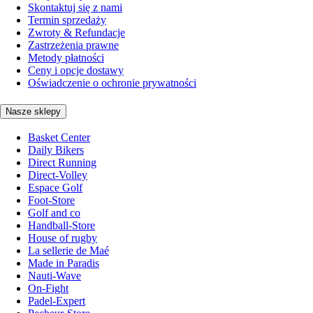
Skontaktuj się z nami
Termin sprzedaży
Zwroty & Refundacje
Zastrzeżenia prawne
Metody płatności
Ceny i opcje dostawy
Oświadczenie o ochronie prywatności
Nasze sklepy
Basket Center
Daily Bikers
Direct Running
Direct-Volley
Espace Golf
Foot-Store
Golf and co
Handball-Store
House of rugby
La sellerie de Maé
Made in Paradis
Nauti-Wave
On-Fight
Padel-Expert