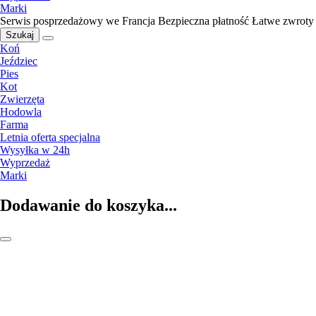
Marki
Serwis posprzedażowy we Francja
Bezpieczna płatność
Łatwe zwroty
Szukaj
Koń
Jeździec
Pies
Kot
Zwierzęta
Hodowla
Farma
Letnia oferta specjalna
Wysyłka w 24h
Wyprzedaż
Marki
Dodawanie do koszyka...