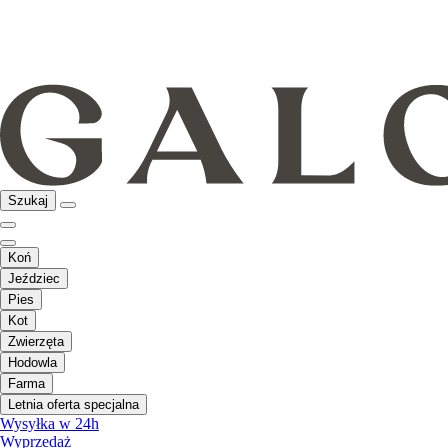
Szukaj
Koń
Jeździec
Pies
Kot
Zwierzęta
Hodowla
Farma
Letnia oferta specjalna
Wysyłka w 24h
Wyprzedaż