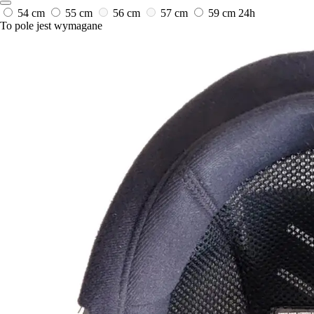
54 cm
55 cm
56 cm
57 cm
59 cm
24h
To pole jest wymagane