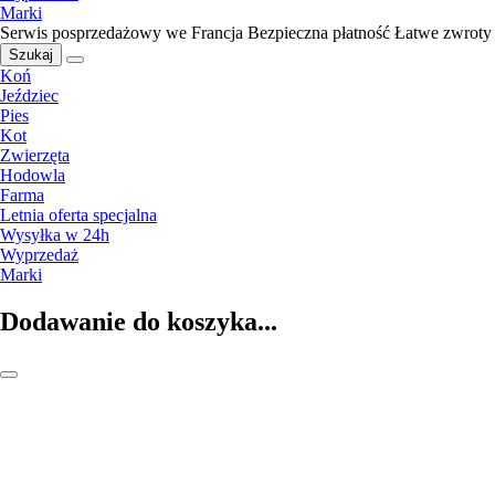
Marki
Serwis posprzedażowy we Francja
Bezpieczna płatność
Łatwe zwroty
Szukaj
Koń
Jeździec
Pies
Kot
Zwierzęta
Hodowla
Farma
Letnia oferta specjalna
Wysyłka w 24h
Wyprzedaż
Marki
Dodawanie do koszyka...