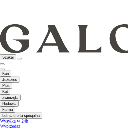
Szukaj
Koń
Jeździec
Pies
Kot
Zwierzęta
Hodowla
Farma
Letnia oferta specjalna
Wysyłka w 24h
Wyprzedaż