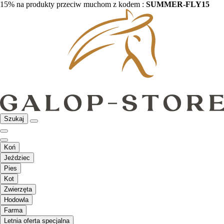
15% na produkty przeciw muchom z kodem :
SUMMER-FLY15
Szukaj
Koń
Jeździec
Pies
Kot
Zwierzęta
Hodowla
Farma
Letnia oferta specjalna