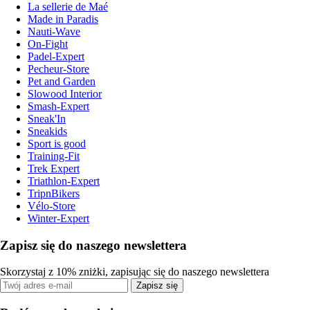
La sellerie de Maé
Made in Paradis
Nauti-Wave
On-Fight
Padel-Expert
Pecheur-Store
Pet and Garden
Slowood Interior
Smash-Expert
Sneak'In
Sneakids
Sport is good
Training-Fit
Trek Expert
Triathlon-Expert
TripnBikers
Vélo-Store
Winter-Expert
Zapisz się do naszego newslettera
Skorzystaj z 10% zniżki, zapisując się do naszego newslettera
Zapisz się