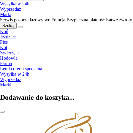
Wysyłka w 24h
Wyprzedaż
Marki
Serwis posprzedażowy we Francja
Bezpieczna płatność
Łatwe zwroty
Szukaj
Koń
Jeździec
Pies
Kot
Zwierzęta
Hodowla
Farma
Letnia oferta specjalna
Wysyłka w 24h
Wyprzedaż
Marki
Dodawanie do koszyka...