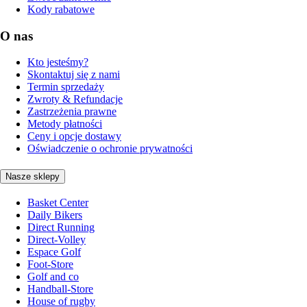
Kody rabatowe
O nas
Kto jesteśmy?
Skontaktuj się z nami
Termin sprzedaży
Zwroty & Refundacje
Zastrzeżenia prawne
Metody płatności
Ceny i opcje dostawy
Oświadczenie o ochronie prywatności
Nasze sklepy
Basket Center
Daily Bikers
Direct Running
Direct-Volley
Espace Golf
Foot-Store
Golf and co
Handball-Store
House of rugby