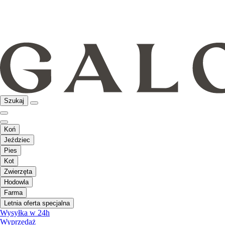
Szukaj
Koń
Jeździec
Pies
Kot
Zwierzęta
Hodowla
Farma
Letnia oferta specjalna
Wysyłka w 24h
Wyprzedaż