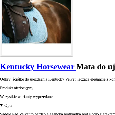
Kentucky Horsewear
Mata do uj
Odkryj ściółkę do ujeżdżenia Kentucky Velvet, łączącą elegancję z ko
Produkt niedostępny
Wszystkie warianty wyprzedane
Opis
Saddle Pad Velvet to bardzo elegancka podkładka pod siodło z efekte