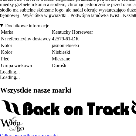
między grzbietem konia a siodłem, chroniąc jednocześnie przed otarc
siodło ma subtelne skórzane logo, ale nadal oferuje wystarczająco duż
bębnowej - Wyściółka w gwiazdki - Podwójna lamówka twist - Kształt 
Dodatkowe informacje
Marka
Kentucky Horsewear
Nr referencyjny dostawcy
42579-61-DR
Kolor
jasnoniebieski
Kolor
Niebieski
Płeć
Mieszane
Grupa wiekowa
Dorośli
Loading...
Loading...
Wszystkie nasze marki
Odkryj wszystkie nasze marki