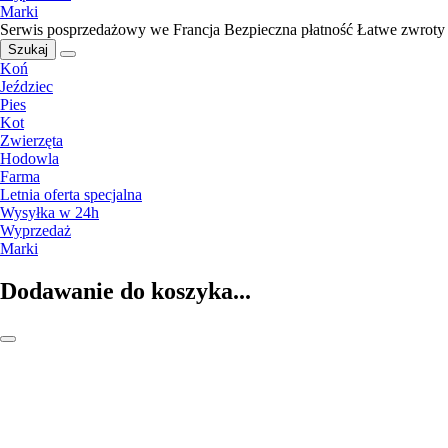
Marki
Serwis posprzedażowy we Francja
Bezpieczna płatność
Łatwe zwroty
Szukaj
Koń
Jeździec
Pies
Kot
Zwierzęta
Hodowla
Farma
Letnia oferta specjalna
Wysyłka w 24h
Wyprzedaż
Marki
Dodawanie do koszyka...