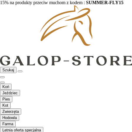
15% na produkty przeciw muchom z kodem :
SUMMER-FLY15
Szukaj
Koń
Jeździec
Pies
Kot
Zwierzęta
Hodowla
Farma
Letnia oferta specjalna