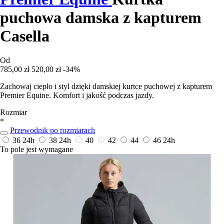
puchowa damska z kapturem
Casella
Od
785,00 zł
520,00 zł
-34%
Zachowaj ciepło i styl dzięki damskiej kurtce puchowej z kapturem
Premier Equine. Komfort i jakość podczas jazdy.
Rozmiar
*
Przewodnik po rozmiarach
36
24h
38
24h
40
42
44
46
24h
To pole jest wymagane