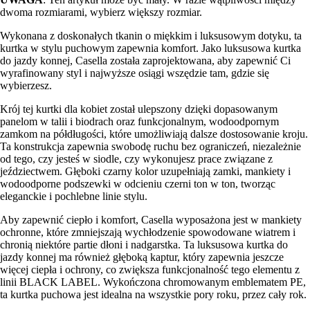
dwoma rozmiarami, wybierz większy rozmiar.
Wykonana z doskonałych tkanin o miękkim i luksusowym dotyku, ta
kurtka w stylu puchowym zapewnia komfort. Jako luksusowa kurtka
do jazdy konnej, Casella została zaprojektowana, aby zapewnić Ci
wyrafinowany styl i najwyższe osiągi wszędzie tam, gdzie się
wybierzesz.
Krój tej kurtki dla kobiet został ulepszony dzięki dopasowanym
panelom w talii i biodrach oraz funkcjonalnym, wodoodpornym
zamkom na półdługości, które umożliwiają dalsze dostosowanie kroju.
Ta konstrukcja zapewnia swobodę ruchu bez ograniczeń, niezależnie
od tego, czy jesteś w siodle, czy wykonujesz prace związane z
jeździectwem. Głęboki czarny kolor uzupełniają zamki, mankiety i
wodoodporne podszewki w odcieniu czerni ton w ton, tworząc
eleganckie i pochlebne linie stylu.
Aby zapewnić ciepło i komfort, Casella wyposażona jest w mankiety
ochronne, które zmniejszają wychłodzenie spowodowane wiatrem i
chronią niektóre partie dłoni i nadgarstka. Ta luksusowa kurtka do
jazdy konnej ma również głęboką kaptur, który zapewnia jeszcze
więcej ciepła i ochrony, co zwiększa funkcjonalność tego elementu z
linii BLACK LABEL. Wykończona chromowanym emblematem PE,
ta kurtka puchowa jest idealna na wszystkie pory roku, przez cały rok.