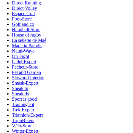
Direct Running
Direct-Volley
Espace Golf
Foot-Store
Golf and co
Handball-Store
House of rugby
La sellerie de Maé
Made in Paradis
Nauti-Wave
On-Fight
Padel-Expert
Pecheur-Store
Pet and Garden
Slowood Interior
Smash-Expert
Sneak'In
Sneakids
Sport is good
Training-Fit
Trek Expert
Triathlon-Expert
TripnBikers
Vélo-Store
Winter-Expert