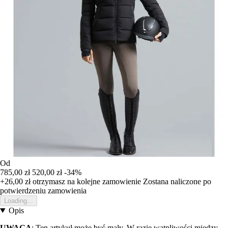
Od
785,00 zł
520,00 zł
-34%
+26,00 zł
otrzymasz na kolejne zamowienie
Zostana naliczone po
potwierdzeniu zamowienia
Loading...
Opis
UWAGA
: Ten artykuł może być mały. W razie wątpliwości między