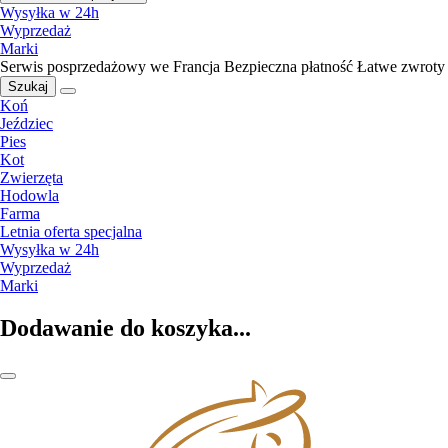
Wysyłka w 24h
Wyprzedaż
Marki
Serwis posprzedażowy we Francja
Bezpieczna płatność
Łatwe zwroty
Szukaj
Koń
Jeździec
Pies
Kot
Zwierzęta
Hodowla
Farma
Letnia oferta specjalna
Wysyłka w 24h
Wyprzedaż
Marki
Dodawanie do koszyka...