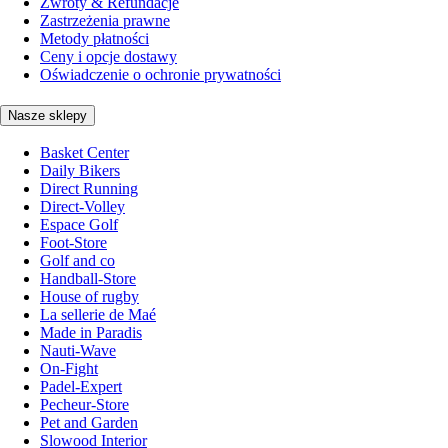
Zwroty & Refundacje
Zastrzeżenia prawne
Metody płatności
Ceny i opcje dostawy
Oświadczenie o ochronie prywatności
Nasze sklepy
Basket Center
Daily Bikers
Direct Running
Direct-Volley
Espace Golf
Foot-Store
Golf and co
Handball-Store
House of rugby
La sellerie de Maé
Made in Paradis
Nauti-Wave
On-Fight
Padel-Expert
Pecheur-Store
Pet and Garden
Slowood Interior