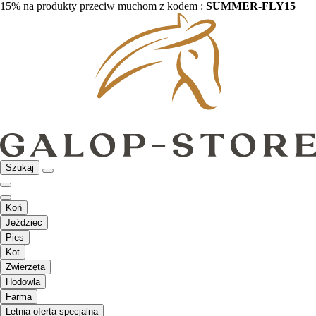
15% na produkty przeciw muchom z kodem :
SUMMER-FLY15
Szukaj
Koń
Jeździec
Pies
Kot
Zwierzęta
Hodowla
Farma
Letnia oferta specjalna