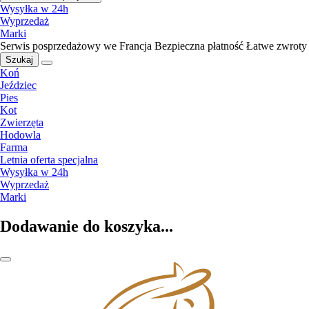
Wysyłka w 24h
Wyprzedaż
Marki
Serwis posprzedażowy we Francja
Bezpieczna płatność
Łatwe zwroty
Szukaj
Koń
Jeździec
Pies
Kot
Zwierzęta
Hodowla
Farma
Letnia oferta specjalna
Wysyłka w 24h
Wyprzedaż
Marki
Dodawanie do koszyka...