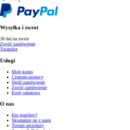
Wysyłka i zwrot
30 dni na zwrot
Zwróć zamówienie
Trustpilot
Usługi
Moje konto
Centrum pomocy
Śledź zamówienie
Zwróć zamówienie
Kody rabatowe
O nas
Kto jesteśmy?
Skontaktuj się z nami
Termin sprzedaży