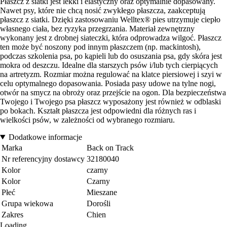
Płaszcz z siatki jest lekki i elastyczny oraz optymalnie dopasowany.
Nawet psy, które nie chcą nosić zwykłego płaszcza, zaakceptują
płaszcz z siatki. Dzięki zastosowaniu Welltex® pies utrzymuje ciepło
własnego ciała, bez ryzyka przegrzania. Materiał zewnętrzny
wykonany jest z drobnej siateczki, która odprowadza wilgoć. Płaszcz
ten może być noszony pod innym płaszczem (np. mackintosh),
podczas szkolenia psa, po kąpieli lub do osuszania psa, gdy skóra jest
mokra od deszczu. Idealne dla starszych psów i/lub tych cierpiących
na artretyzm. Rozmiar można regulować na klatce piersiowej i szyi w
celu optymalnego dopasowania. Posiada pasy udowe na tylne nogi,
otwór na smycz na obroży oraz przejście na ogon. Dla bezpieczeństwa
Twojego i Twojego psa płaszcz wyposażony jest również w odblaski
po bokach. Kształt płaszcza jest odpowiedni dla różnych ras i
wielkości psów, w zależności od wybranego rozmiaru.
Dodatkowe informacje
Marka
Back on Track
Nr referencyjny dostawcy
32180040
Kolor
czarny
Kolor
Czarny
Płeć
Mieszane
Grupa wiekowa
Dorośli
Zakres
Chien
Loading...