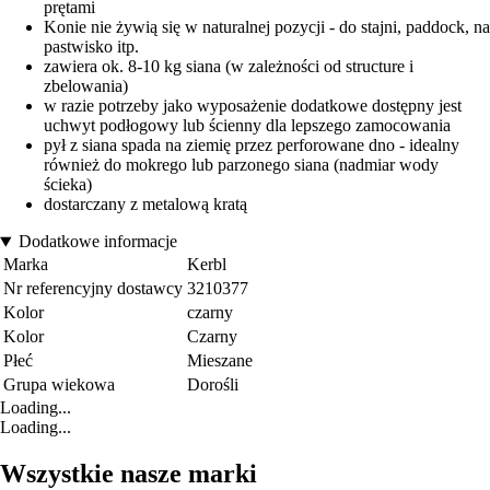
prętami
Konie nie żywią się w naturalnej pozycji - do stajni, paddock, na
pastwisko itp.
zawiera ok. 8-10 kg siana (w zależności od structure i
zbelowania)
w razie potrzeby jako wyposażenie dodatkowe dostępny jest
uchwyt podłogowy lub ścienny dla lepszego zamocowania
pył z siana spada na ziemię przez perforowane dno - idealny
również do mokrego lub parzonego siana (nadmiar wody
ścieka)
dostarczany z metalową kratą
Dodatkowe informacje
Marka
Kerbl
Nr referencyjny dostawcy
3210377
Kolor
czarny
Kolor
Czarny
Płeć
Mieszane
Grupa wiekowa
Dorośli
Loading...
Loading...
Wszystkie nasze marki