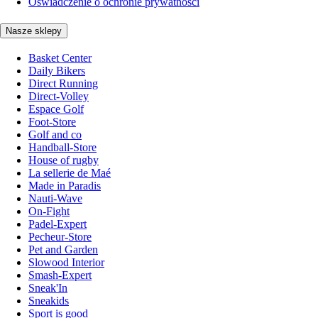
Oświadczenie o ochronie prywatności
Nasze sklepy
Basket Center
Daily Bikers
Direct Running
Direct-Volley
Espace Golf
Foot-Store
Golf and co
Handball-Store
House of rugby
La sellerie de Maé
Made in Paradis
Nauti-Wave
On-Fight
Padel-Expert
Pecheur-Store
Pet and Garden
Slowood Interior
Smash-Expert
Sneak'In
Sneakids
Sport is good