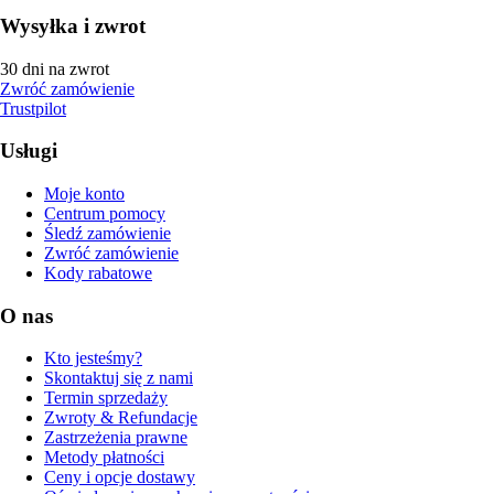
Wysyłka i zwrot
30 dni na zwrot
Zwróć zamówienie
Trustpilot
Usługi
Moje konto
Centrum pomocy
Śledź zamówienie
Zwróć zamówienie
Kody rabatowe
O nas
Kto jesteśmy?
Skontaktuj się z nami
Termin sprzedaży
Zwroty & Refundacje
Zastrzeżenia prawne
Metody płatności
Ceny i opcje dostawy