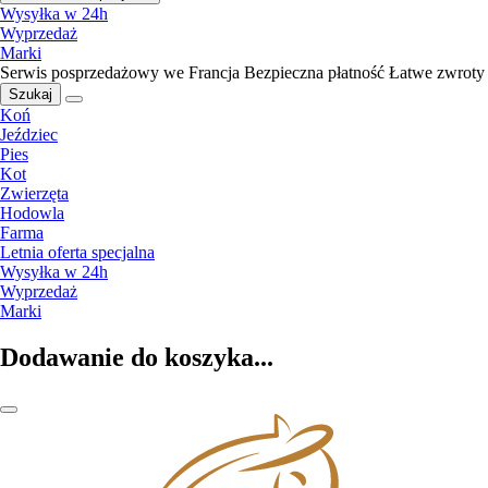
Wysyłka w 24h
Wyprzedaż
Marki
Serwis posprzedażowy we Francja
Bezpieczna płatność
Łatwe zwroty
Szukaj
Koń
Jeździec
Pies
Kot
Zwierzęta
Hodowla
Farma
Letnia oferta specjalna
Wysyłka w 24h
Wyprzedaż
Marki
Dodawanie do koszyka...