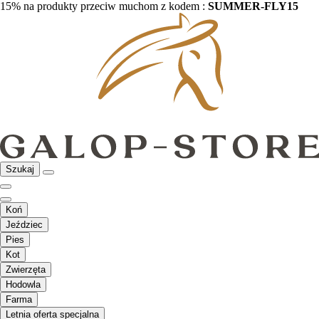
15% na produkty przeciw muchom z kodem :
SUMMER-FLY15
Szukaj
Koń
Jeździec
Pies
Kot
Zwierzęta
Hodowla
Farma
Letnia oferta specjalna