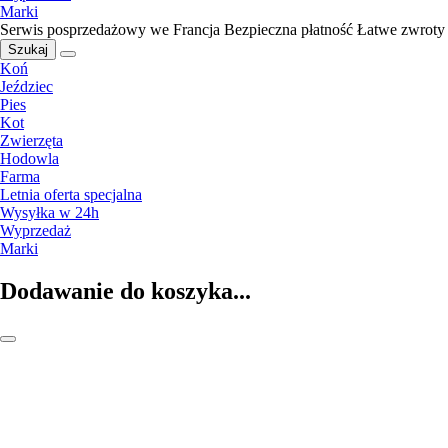
Marki
Serwis posprzedażowy we Francja
Bezpieczna płatność
Łatwe zwroty
Szukaj
Koń
Jeździec
Pies
Kot
Zwierzęta
Hodowla
Farma
Letnia oferta specjalna
Wysyłka w 24h
Wyprzedaż
Marki
Dodawanie do koszyka...