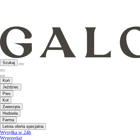
Szukaj
Koń
Jeździec
Pies
Kot
Zwierzęta
Hodowla
Farma
Letnia oferta specjalna
Wysyłka w 24h
Wyprzedaż