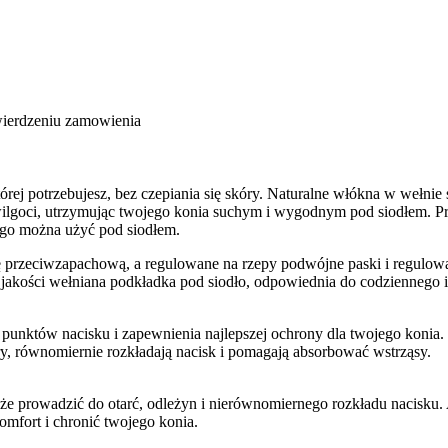
wierdzeniu zamowienia
órej potrzebujesz, bez czepiania się skóry. Naturalne włókna w wełni
ilgoci, utrzymując twojego konia suchym i wygodnym pod siodłem. P
ego można użyć pod siodłem.
nę przeciwzapachową, a regulowane na rzepy podwójne paski i regulowa
jakości wełniana podkładka pod siodło, odpowiednia do codziennego i
punktów nacisku i zapewnienia najlepszej ochrony dla twojego konia.
y, równomiernie rozkładają nacisk i pomagają absorbować wstrząsy.
prowadzić do otarć, odleżyn i nierównomiernego rozkładu nacisku. A
omfort i chronić twojego konia.