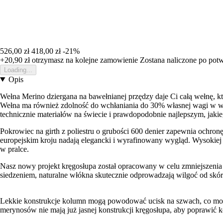
526,00 zł
418,00 zł
-21%
+20,90 zł
otrzymasz na kolejne zamowienie
Zostana naliczone po pot
Loading...
Opis
Wełna Merino dziergana na bawełnianej przędzy daje Ci całą wełnę, kt
Wełna ma również zdolność do wchłaniania do 30% własnej wagi w w
technicznie materiałów na świecie i prawdopodobnie najlepszym, jaki
Pokrowiec na girth z poliestru o grubości 600 denier zapewnia ochro
europejskim kroju nadają elegancki i wyrafinowany wygląd. Wysokiej 
w pralce.
Nasz nowy projekt kręgosłupa został opracowany w celu zmniejszenia 
siedzeniem, naturalne włókna skutecznie odprowadzają wilgoć od skór
Lekkie konstrukcje kolumn mogą powodować ucisk na szwach, co może 
merynosów nie mają już jasnej konstrukcji kręgosłupa, aby poprawić k