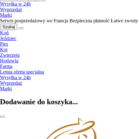
Wysyłka w 24h
Wyprzedaż
Marki
Serwis posprzedażowy we Francja
Bezpieczna płatność
Łatwe zwroty
Szukaj
Koń
Jeździec
Pies
Kot
Zwierzęta
Hodowla
Farma
Letnia oferta specjalna
Wysyłka w 24h
Wyprzedaż
Marki
Dodawanie do koszyka...