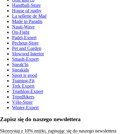
Handball-Store
House of rugby
La sellerie de Maé
Made in Paradis
Nauti-Wave
On-Fight
Padel-Expert
Pecheur-Store
Pet and Garden
Slowood Interior
Smash-Expert
Sneak'In
Sneakids
Sport is good
Training-Fit
Trek Expert
Triathlon-Expert
TripnBikers
Vélo-Store
Winter-Expert
Zapisz się do naszego newslettera
Skorzystaj z 10% zniżki, zapisując się do naszego newslettera