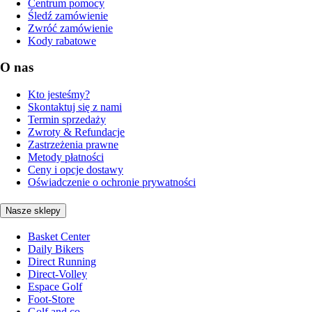
Centrum pomocy
Śledź zamówienie
Zwróć zamówienie
Kody rabatowe
O nas
Kto jesteśmy?
Skontaktuj się z nami
Termin sprzedaży
Zwroty & Refundacje
Zastrzeżenia prawne
Metody płatności
Ceny i opcje dostawy
Oświadczenie o ochronie prywatności
Nasze sklepy
Basket Center
Daily Bikers
Direct Running
Direct-Volley
Espace Golf
Foot-Store
Golf and co