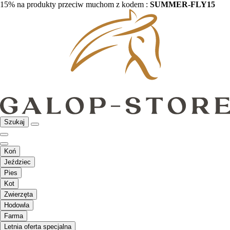
15% na produkty przeciw muchom z kodem :
SUMMER-FLY15
Szukaj
Koń
Jeździec
Pies
Kot
Zwierzęta
Hodowla
Farma
Letnia oferta specjalna