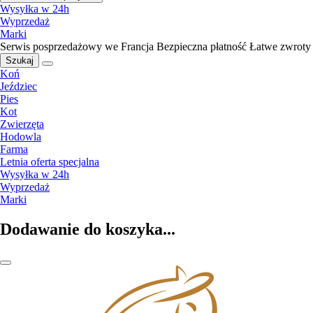
Wysyłka w 24h
Wyprzedaż
Marki
Serwis posprzedażowy we Francja
Bezpieczna płatność
Łatwe zwroty
Szukaj
Koń
Jeździec
Pies
Kot
Zwierzęta
Hodowla
Farma
Letnia oferta specjalna
Wysyłka w 24h
Wyprzedaż
Marki
Dodawanie do koszyka...