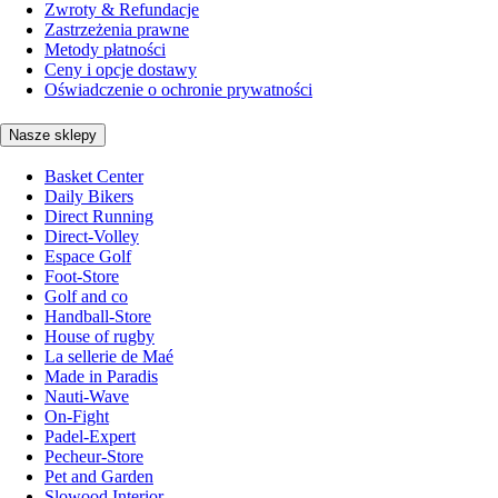
Zwroty & Refundacje
Zastrzeżenia prawne
Metody płatności
Ceny i opcje dostawy
Oświadczenie o ochronie prywatności
Nasze sklepy
Basket Center
Daily Bikers
Direct Running
Direct-Volley
Espace Golf
Foot-Store
Golf and co
Handball-Store
House of rugby
La sellerie de Maé
Made in Paradis
Nauti-Wave
On-Fight
Padel-Expert
Pecheur-Store
Pet and Garden
Slowood Interior