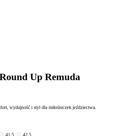
e Round Up Remuda
rt, wydajność i styl dla miłośniczek jeździectwa.
41,5
42,5