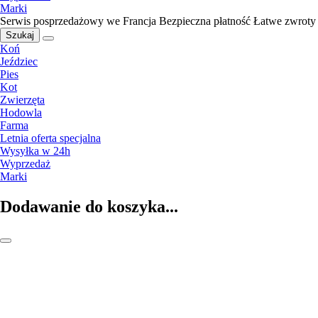
Marki
Serwis posprzedażowy we Francja
Bezpieczna płatność
Łatwe zwroty
Szukaj
Koń
Jeździec
Pies
Kot
Zwierzęta
Hodowla
Farma
Letnia oferta specjalna
Wysyłka w 24h
Wyprzedaż
Marki
Dodawanie do koszyka...