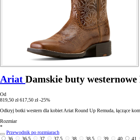
Ariat
Damskie buty westernow
Od
819,50 zł
617,50 zł
-25%
Odkryj botki western dla kobiet Ariat Round Up Remuda, łączące komfo
Rozmiar
*
Przewodnik po rozmiarach
36
36,5
37
37,5
38
38,5
39
40
41