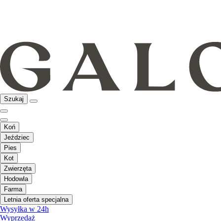
Szukaj
Koń
Jeździec
Pies
Kot
Zwierzęta
Hodowla
Farma
Letnia oferta specjalna
Wysyłka w 24h
Wyprzedaż