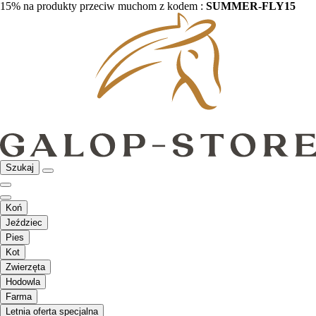
15% na produkty przeciw muchom z kodem :
SUMMER-FLY15
Szukaj
Koń
Jeździec
Pies
Kot
Zwierzęta
Hodowla
Farma
Letnia oferta specjalna