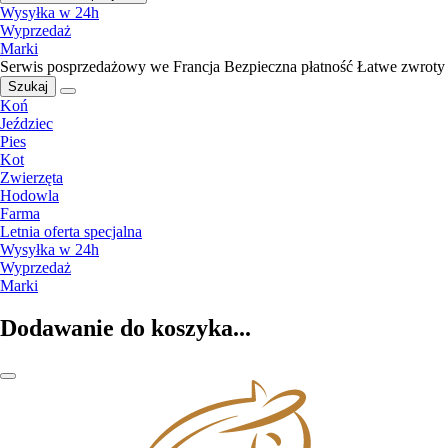
Wysyłka w 24h
Wyprzedaż
Marki
Serwis posprzedażowy we Francja
Bezpieczna płatność
Łatwe zwroty
Szukaj
Koń
Jeździec
Pies
Kot
Zwierzęta
Hodowla
Farma
Letnia oferta specjalna
Wysyłka w 24h
Wyprzedaż
Marki
Dodawanie do koszyka...