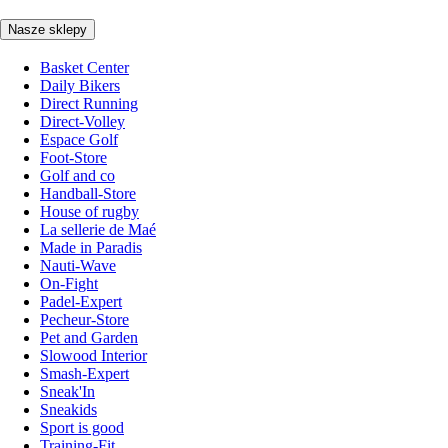
Nasze sklepy
Basket Center
Daily Bikers
Direct Running
Direct-Volley
Espace Golf
Foot-Store
Golf and co
Handball-Store
House of rugby
La sellerie de Maé
Made in Paradis
Nauti-Wave
On-Fight
Padel-Expert
Pecheur-Store
Pet and Garden
Slowood Interior
Smash-Expert
Sneak'In
Sneakids
Sport is good
Training-Fit