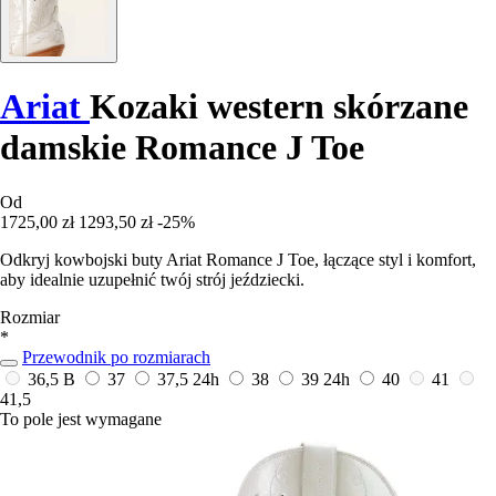
Ariat
Kozaki western skórzane
damskie Romance J Toe
Od
1725,00 zł
1293,50 zł
-25%
Odkryj kowbojski buty Ariat Romance J Toe, łączące styl i komfort,
aby idealnie uzupełnić twój strój jeździecki.
Rozmiar
*
Przewodnik po rozmiarach
36,5 B
37
37,5
24h
38
39
24h
40
41
41,5
To pole jest wymagane