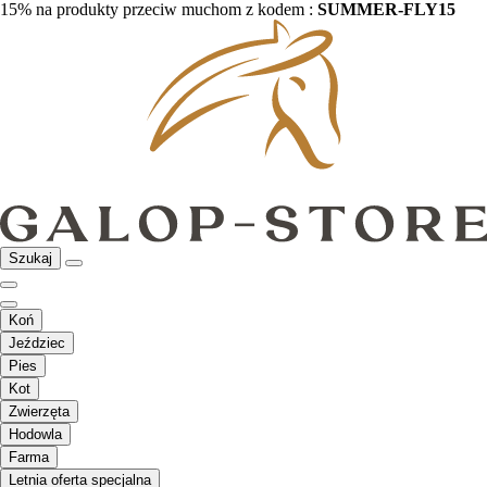
15% na produkty przeciw muchom z kodem :
SUMMER-FLY15
Szukaj
Koń
Jeździec
Pies
Kot
Zwierzęta
Hodowla
Farma
Letnia oferta specjalna