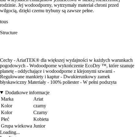
rodzinie. Jej wodoodporny, wytrzymały materiał chroni przed
wilgocią, dzięki czemu trybuny są zawsze pełne.
tous
Structure
Cechy - AriatTEK® dla większej wydajności w każdych warunkach
pogodowych - Wodoodporne wykończenie EcoDry ™, które szanuje
planetę - oddychające i wodoodporne z klejonymi szwami -
Regulowane mankiety i kaptur - Dwukierunkowy zamek
błyskawiczny Materiały - 100% poliester - W pełni podszyta
Dodatkowe informacje
Marka
Ariat
Kolor
czarny
Kolor
Czarny
Płeć
Kobieta
Grupa wiekowa
Junior
Loading...