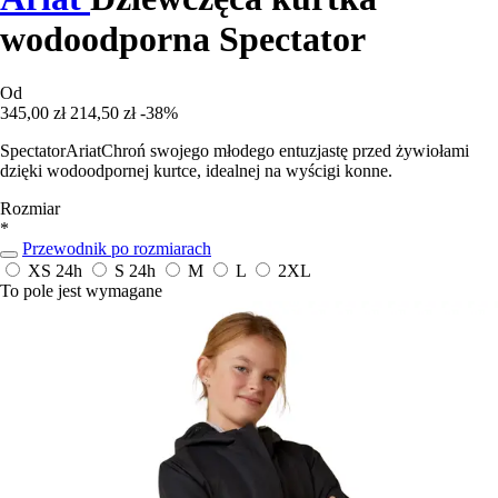
wodoodporna Spectator
Od
345,00 zł
214,50 zł
-38%
SpectatorAriatChroń swojego młodego entuzjastę przed żywiołami
dzięki wodoodpornej kurtce, idealnej na wyścigi konne.
Rozmiar
*
Przewodnik po rozmiarach
XS
24h
S
24h
M
L
2XL
To pole jest wymagane