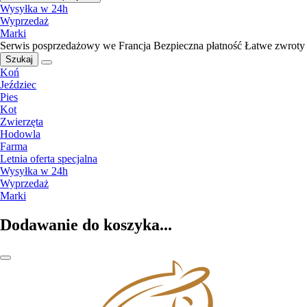
Wysyłka w 24h
Wyprzedaż
Marki
Serwis posprzedażowy we Francja
Bezpieczna płatność
Łatwe zwroty
Szukaj
Koń
Jeździec
Pies
Kot
Zwierzęta
Hodowla
Farma
Letnia oferta specjalna
Wysyłka w 24h
Wyprzedaż
Marki
Dodawanie do koszyka...