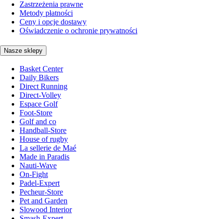
Zastrzeżenia prawne
Metody płatności
Ceny i opcje dostawy
Oświadczenie o ochronie prywatności
Nasze sklepy
Basket Center
Daily Bikers
Direct Running
Direct-Volley
Espace Golf
Foot-Store
Golf and co
Handball-Store
House of rugby
La sellerie de Maé
Made in Paradis
Nauti-Wave
On-Fight
Padel-Expert
Pecheur-Store
Pet and Garden
Slowood Interior
Smash-Expert