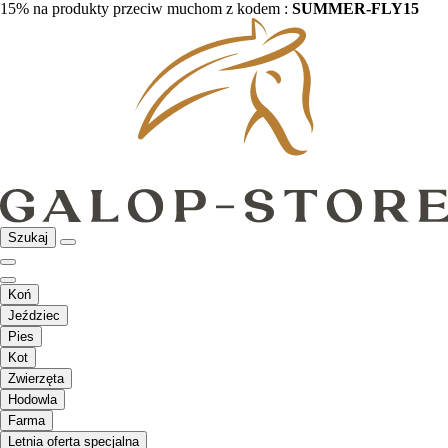
15% na produkty przeciw muchom z kodem :
SUMMER-FLY15
Szukaj
Koń
Jeździec
Pies
Kot
Zwierzęta
Hodowla
Farma
Letnia oferta specjalna