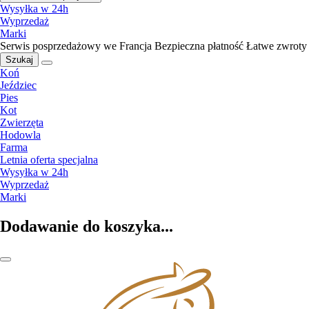
Wysyłka w 24h
Wyprzedaż
Marki
Serwis posprzedażowy we Francja
Bezpieczna płatność
Łatwe zwroty
Szukaj
Koń
Jeździec
Pies
Kot
Zwierzęta
Hodowla
Farma
Letnia oferta specjalna
Wysyłka w 24h
Wyprzedaż
Marki
Dodawanie do koszyka...