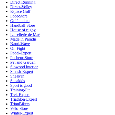
Direct Running
Direct-Volley
Espace Golf
Foot-Store
Golf and co
Handball-Store
House of rugby
La sellerie de Maé
Made in Paradis
Nauti-Wave
On-Fight
Padel-Expert
Pecheur-Store
Pet and Garden
Slowood Interior
Smash-Expert
Sneak'In
Sneakids
Sport is good
Training-Fit
Trek Expert
Triathlon-Expert
TripnBikers
Vélo-Store
Winter-Expert