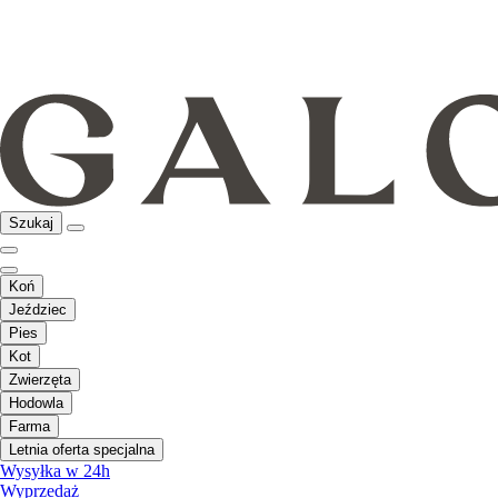
Szukaj
Koń
Jeździec
Pies
Kot
Zwierzęta
Hodowla
Farma
Letnia oferta specjalna
Wysyłka w 24h
Wyprzedaż