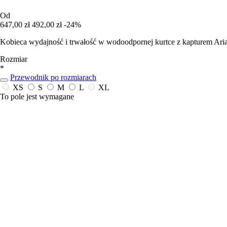
Od
647,00 zł
492,00 zł
-24%
Kobieca wydajność i trwałość w wodoodpornej kurtce z kapturem Aria
Rozmiar
*
Przewodnik po rozmiarach
XS
S
M
L
XL
To pole jest wymagane