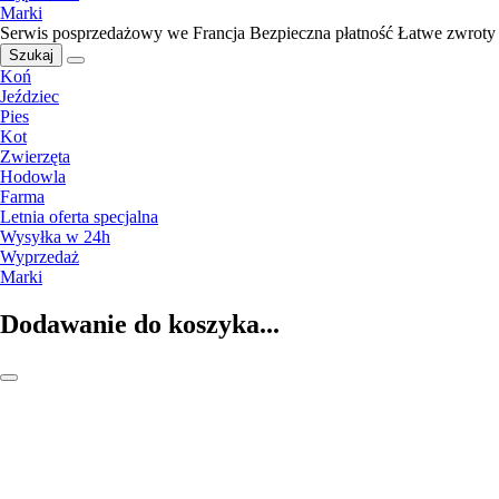
Marki
Serwis posprzedażowy we Francja
Bezpieczna płatność
Łatwe zwroty
Szukaj
Koń
Jeździec
Pies
Kot
Zwierzęta
Hodowla
Farma
Letnia oferta specjalna
Wysyłka w 24h
Wyprzedaż
Marki
Dodawanie do koszyka...