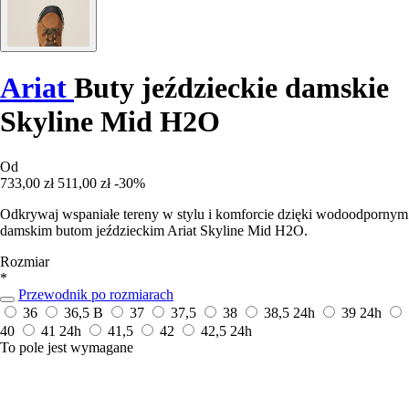
Ariat
Buty jeździeckie damskie
Skyline Mid H2O
Od
733,00 zł
511,00 zł
-30%
Odkrywaj wspaniałe tereny w stylu i komforcie dzięki wodoodpornym
damskim butom jeździeckim Ariat Skyline Mid H2O.
Rozmiar
*
Przewodnik po rozmiarach
36
36,5 B
37
37,5
38
38,5
24h
39
24h
40
41
24h
41,5
42
42,5
24h
To pole jest wymagane