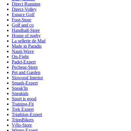
Direct Running
Direct-Volley
Espace Golf
Foot-Store
Golf and co
Handball-Store
House of rugby
La sellerie de Maé
Made in Paradis
Nauti-Wave
On-Fight
Padel-Expert
Pecheur-Store
Pet and Garden
Slowood Interior
Smash-Expert
Sneak'In
Sneakids
Sport is good
Training-Fit
Trek Expert
Triathlon-Expert
TripnBikers
Vélo-Store
Winter-Expert