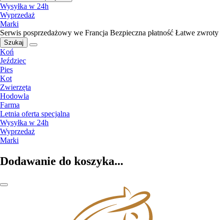
Wysyłka w 24h
Wyprzedaż
Marki
Serwis posprzedażowy we Francja
Bezpieczna płatność
Łatwe zwroty
Szukaj
Koń
Jeździec
Pies
Kot
Zwierzęta
Hodowla
Farma
Letnia oferta specjalna
Wysyłka w 24h
Wyprzedaż
Marki
Dodawanie do koszyka...