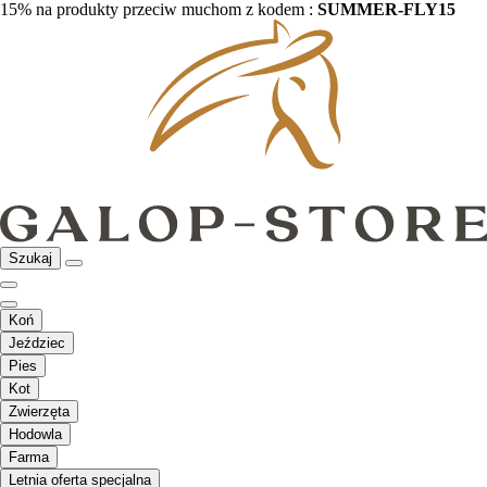
15% na produkty przeciw muchom z kodem :
SUMMER-FLY15
Szukaj
Koń
Jeździec
Pies
Kot
Zwierzęta
Hodowla
Farma
Letnia oferta specjalna