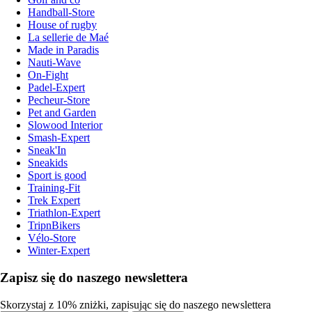
Handball-Store
House of rugby
La sellerie de Maé
Made in Paradis
Nauti-Wave
On-Fight
Padel-Expert
Pecheur-Store
Pet and Garden
Slowood Interior
Smash-Expert
Sneak'In
Sneakids
Sport is good
Training-Fit
Trek Expert
Triathlon-Expert
TripnBikers
Vélo-Store
Winter-Expert
Zapisz się do naszego newslettera
Skorzystaj z 10% zniżki, zapisując się do naszego newslettera