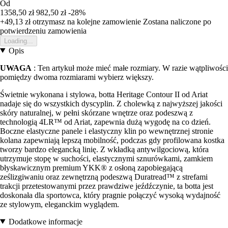
Od
1358,50 zł
982,50 zł
-28%
+49,13 zł
otrzymasz na kolejne zamowienie
Zostana naliczone po
potwierdzeniu zamowienia
Loading...
Opis
UWAGA
: Ten artykuł może mieć małe rozmiary. W razie wątpliwości
pomiędzy dwoma rozmiarami wybierz większy.
Świetnie wykonana i stylowa, botta Heritage Contour II od Ariat
nadaje się do wszystkich dyscyplin. Z cholewką z najwyższej jakości
skóry naturalnej, w pełni skórzane wnętrze oraz podeszwą z
technologią 4LR™ od Ariat, zapewnia dużą wygodę na co dzień.
Boczne elastyczne panele i elastyczny klin po wewnętrznej stronie
kolana zapewniają lepszą mobilność, podczas gdy profilowana kostka
tworzy bardzo elegancką linię. Z wkładką antywilgociową, która
utrzymuje stopę w suchości, elastycznymi sznurówkami, zamkiem
błyskawicznym premium YKK® z osłoną zapobiegającą
ześlizgiwaniu oraz zewnętrzną podeszwą Duratread™ z strefami
trakcji przetestowanymi przez prawdziwe jeźdźczynie, ta botta jest
doskonała dla sportowca, który pragnie połączyć wysoką wydajność
ze stylowym, eleganckim wyglądem.
Dodatkowe informacje