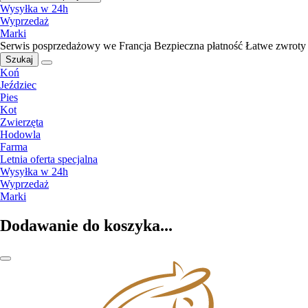
Wysyłka w 24h
Wyprzedaż
Marki
Serwis posprzedażowy we Francja
Bezpieczna płatność
Łatwe zwroty
Szukaj
Koń
Jeździec
Pies
Kot
Zwierzęta
Hodowla
Farma
Letnia oferta specjalna
Wysyłka w 24h
Wyprzedaż
Marki
Dodawanie do koszyka...