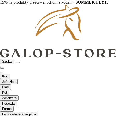
15% na produkty przeciw muchom z kodem :
SUMMER-FLY15
Szukaj
Koń
Jeździec
Pies
Kot
Zwierzęta
Hodowla
Farma
Letnia oferta specjalna