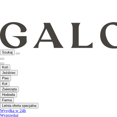
Szukaj
Koń
Jeździec
Pies
Kot
Zwierzęta
Hodowla
Farma
Letnia oferta specjalna
Wysyłka w 24h
Wyprzedaż