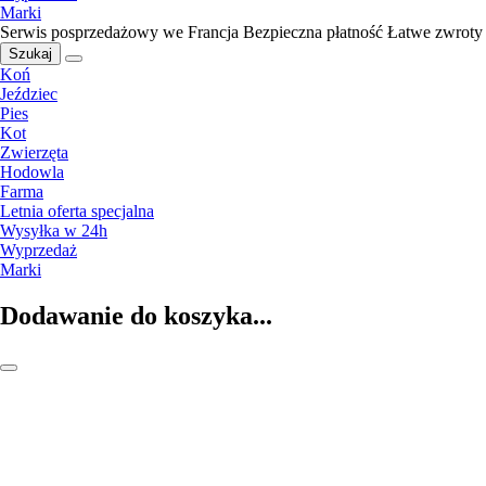
Marki
Serwis posprzedażowy we Francja
Bezpieczna płatność
Łatwe zwroty
Szukaj
Koń
Jeździec
Pies
Kot
Zwierzęta
Hodowla
Farma
Letnia oferta specjalna
Wysyłka w 24h
Wyprzedaż
Marki
Dodawanie do koszyka...