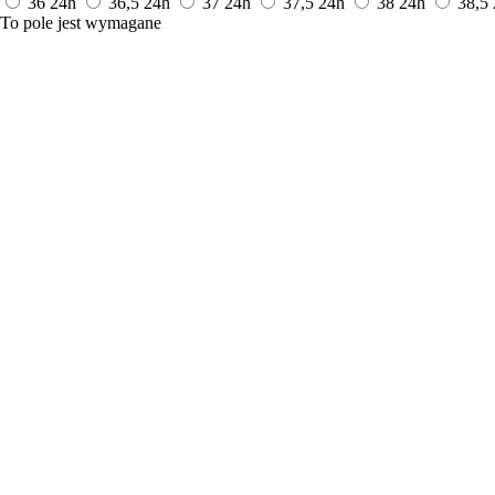
36
24h
36,5
24h
37
24h
37,5
24h
38
24h
38,5
To pole jest wymagane