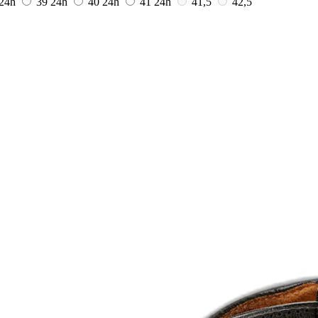
24h
39
24h
40
24h
41
24h
41,5
42,5