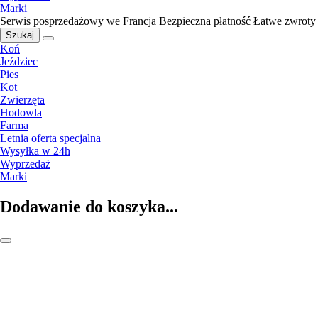
Marki
Serwis posprzedażowy we Francja
Bezpieczna płatność
Łatwe zwroty
Szukaj
Koń
Jeździec
Pies
Kot
Zwierzęta
Hodowla
Farma
Letnia oferta specjalna
Wysyłka w 24h
Wyprzedaż
Marki
Dodawanie do koszyka...