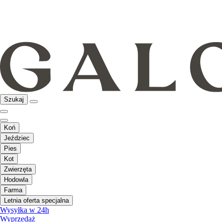
Szukaj
Koń
Jeździec
Pies
Kot
Zwierzęta
Hodowla
Farma
Letnia oferta specjalna
Wysyłka w 24h
Wyprzedaż