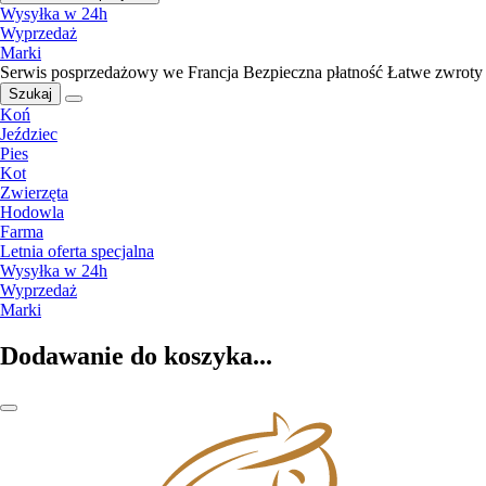
Wysyłka w 24h
Wyprzedaż
Marki
Serwis posprzedażowy we Francja
Bezpieczna płatność
Łatwe zwroty
Szukaj
Koń
Jeździec
Pies
Kot
Zwierzęta
Hodowla
Farma
Letnia oferta specjalna
Wysyłka w 24h
Wyprzedaż
Marki
Dodawanie do koszyka...