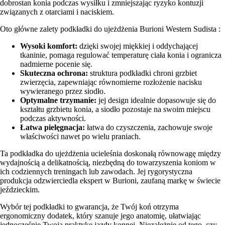
dobrostan konia podczas wysiłku i zmniejszając ryzyko kontuzji
związanych z otarciami i naciskiem.
Oto główne zalety podkładki do ujeżdżenia Burioni Western Sudista :
Wysoki komfort:
dzięki swojej miękkiej i oddychającej
tkaninie, pomaga regulować temperaturę ciała konia i ogranicza
nadmierne pocenie się.
Skuteczna ochrona:
struktura podkładki chroni grzbiet
zwierzęcia, zapewniając równomierne rozłożenie nacisku
wywieranego przez siodło.
Optymalne trzymanie:
jej design idealnie dopasowuje się do
kształtu grzbietu konia, a siodło pozostaje na swoim miejscu
podczas aktywności.
Łatwa pielęgnacja:
łatwa do czyszczenia, zachowuje swoje
właściwości nawet po wielu praniach.
Ta podkładka do ujeżdżenia ucieleśnia doskonałą równowagę między
wydajnością a delikatnością, niezbędną do towarzyszenia koniom w
ich codziennych treningach lub zawodach. Jej rygorystyczna
produkcja odzwierciedla ekspert w Burioni, zaufaną markę w świecie
jeździeckim.
Wybór tej podkładki to gwarancja, że Twój koń otrzyma
ergonomiczny dodatek, który szanuje jego anatomię, ułatwiając
jednocześnie Twoją praktykę jazdy konnej. Niezależnie od tego, czy