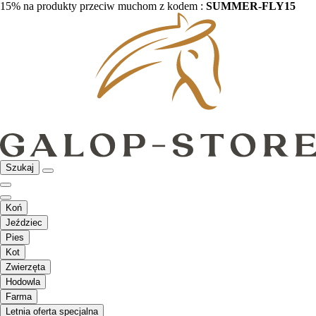
15% na produkty przeciw muchom z kodem :
SUMMER-FLY15
Szukaj
Koń
Jeździec
Pies
Kot
Zwierzęta
Hodowla
Farma
Letnia oferta specjalna