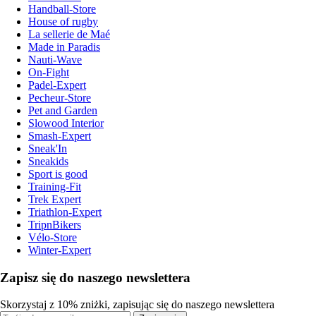
Handball-Store
House of rugby
La sellerie de Maé
Made in Paradis
Nauti-Wave
On-Fight
Padel-Expert
Pecheur-Store
Pet and Garden
Slowood Interior
Smash-Expert
Sneak'In
Sneakids
Sport is good
Training-Fit
Trek Expert
Triathlon-Expert
TripnBikers
Vélo-Store
Winter-Expert
Zapisz się do naszego newslettera
Skorzystaj z 10% zniżki, zapisując się do naszego newslettera