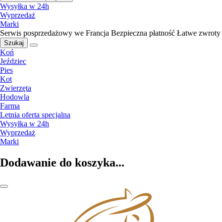
Wysyłka w 24h
Wyprzedaż
Marki
Serwis posprzedażowy we Francja
Bezpieczna płatność
Łatwe zwroty
Szukaj
Koń
Jeździec
Pies
Kot
Zwierzęta
Hodowla
Farma
Letnia oferta specjalna
Wysyłka w 24h
Wyprzedaż
Marki
Dodawanie do koszyka...