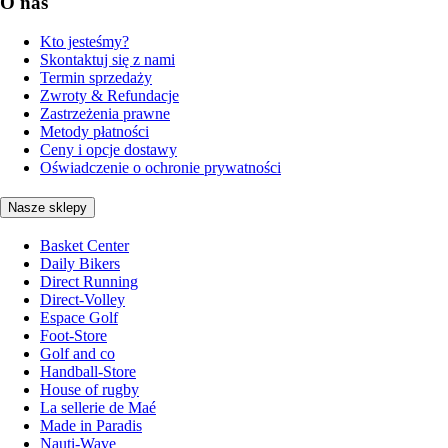
O nas
Kto jesteśmy?
Skontaktuj się z nami
Termin sprzedaży
Zwroty & Refundacje
Zastrzeżenia prawne
Metody płatności
Ceny i opcje dostawy
Oświadczenie o ochronie prywatności
Nasze sklepy
Basket Center
Daily Bikers
Direct Running
Direct-Volley
Espace Golf
Foot-Store
Golf and co
Handball-Store
House of rugby
La sellerie de Maé
Made in Paradis
Nauti-Wave