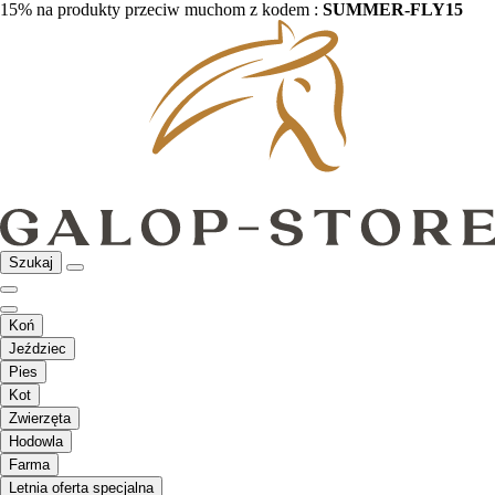
15% na produkty przeciw muchom z kodem :
SUMMER-FLY15
Szukaj
Koń
Jeździec
Pies
Kot
Zwierzęta
Hodowla
Farma
Letnia oferta specjalna