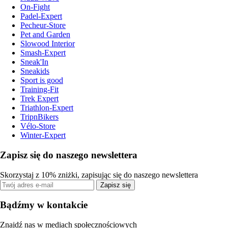
On-Fight
Padel-Expert
Pecheur-Store
Pet and Garden
Slowood Interior
Smash-Expert
Sneak'In
Sneakids
Sport is good
Training-Fit
Trek Expert
Triathlon-Expert
TripnBikers
Vélo-Store
Winter-Expert
Zapisz się do naszego newslettera
Skorzystaj z 10% zniżki, zapisując się do naszego newslettera
Zapisz się
Bądźmy w kontakcie
Znajdź nas w mediach społecznościowych