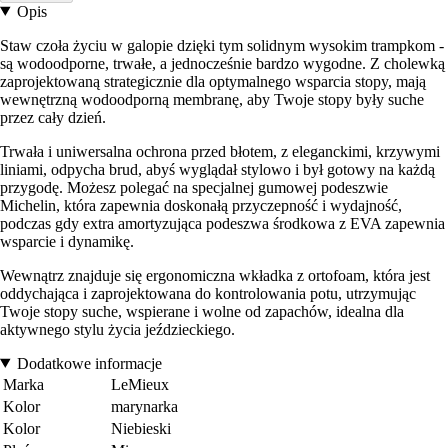
Opis
Staw czoła życiu w galopie dzięki tym solidnym wysokim trampkom -
są wodoodporne, trwałe, a jednocześnie bardzo wygodne. Z cholewką
zaprojektowaną strategicznie dla optymalnego wsparcia stopy, mają
wewnętrzną wodoodporną membranę, aby Twoje stopy były suche
przez cały dzień.
Trwała i uniwersalna ochrona przed błotem, z eleganckimi, krzywymi
liniami, odpycha brud, abyś wyglądał stylowo i był gotowy na każdą
przygodę. Możesz polegać na specjalnej gumowej podeszwie
Michelin, która zapewnia doskonałą przyczepność i wydajność,
podczas gdy extra amortyzująca podeszwa środkowa z EVA zapewnia
wsparcie i dynamikę.
Wewnątrz znajduje się ergonomiczna wkładka z ortofoam, która jest
oddychająca i zaprojektowana do kontrolowania potu, utrzymując
Twoje stopy suche, wspierane i wolne od zapachów, idealna dla
aktywnego stylu życia jeździeckiego.
Dodatkowe informacje
Marka
LeMieux
Kolor
marynarka
Kolor
Niebieski