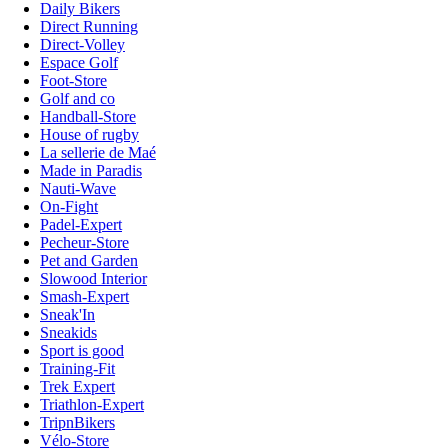
Daily Bikers
Direct Running
Direct-Volley
Espace Golf
Foot-Store
Golf and co
Handball-Store
House of rugby
La sellerie de Maé
Made in Paradis
Nauti-Wave
On-Fight
Padel-Expert
Pecheur-Store
Pet and Garden
Slowood Interior
Smash-Expert
Sneak'In
Sneakids
Sport is good
Training-Fit
Trek Expert
Triathlon-Expert
TripnBikers
Vélo-Store