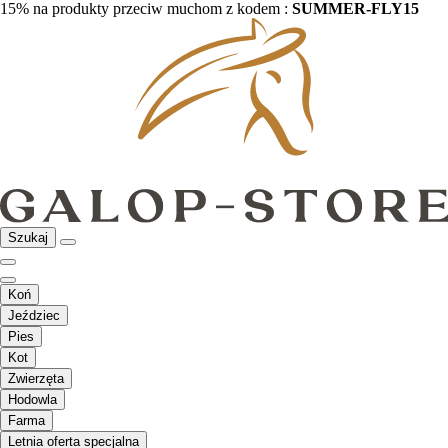
15% na produkty przeciw muchom z kodem :
SUMMER-FLY15
Szukaj
Koń
Jeździec
Pies
Kot
Zwierzęta
Hodowla
Farma
Letnia oferta specjalna