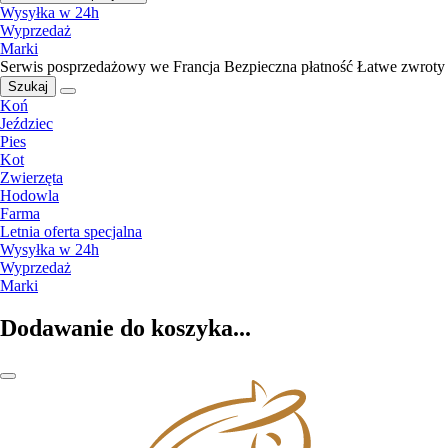
Wysyłka w 24h
Wyprzedaż
Marki
Serwis posprzedażowy we Francja
Bezpieczna płatność
Łatwe zwroty
Szukaj
Koń
Jeździec
Pies
Kot
Zwierzęta
Hodowla
Farma
Letnia oferta specjalna
Wysyłka w 24h
Wyprzedaż
Marki
Dodawanie do koszyka...