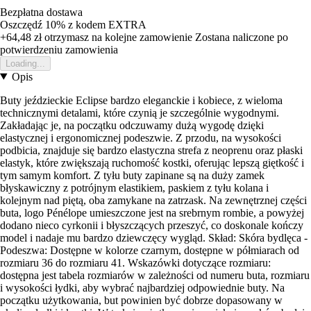
Bezpłatna dostawa
Oszczędź 10%
z kodem
EXTRA
+64,48 zł
otrzymasz na kolejne zamowienie
Zostana naliczone po
potwierdzeniu zamowienia
Loading...
Opis
Buty jeździeckie Eclipse bardzo eleganckie i kobiece, z wieloma
technicznymi detalami, które czynią je szczególnie wygodnymi.
Zakładając je, na początku odczuwamy dużą wygodę dzięki
elastycznej i ergonomicznej podeszwie. Z przodu, na wysokości
podbicia, znajduje się bardzo elastyczna strefa z neoprenu oraz płaski
elastyk, które zwiększają ruchomość kostki, oferując lepszą giętkość i
tym samym komfort. Z tyłu buty zapinane są na duży zamek
błyskawiczny z potrójnym elastikiem, paskiem z tyłu kolana i
kolejnym nad piętą, oba zamykane na zatrzask. Na zewnętrznej części
buta, logo Pénélope umieszczone jest na srebrnym rombie, a powyżej
dodano nieco cyrkonii i błyszczących przeszyć, co doskonale kończy
model i nadaje mu bardzo dziewczęcy wygląd. Skład: Skóra bydlęca -
Podeszwa: Dostępne w kolorze czarnym, dostępne w półmiarach od
rozmiaru 36 do rozmiaru 41. Wskazówki dotyczące rozmiaru:
dostępna jest tabela rozmiarów w zależności od numeru buta, rozmiaru
i wysokości łydki, aby wybrać najbardziej odpowiednie buty. Na
początku użytkowania, but powinien być dobrze dopasowany w