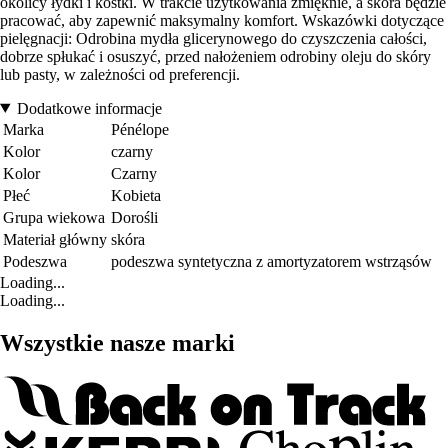
okolicy łydki i kostki. W trakcie użytkowania zmięknie, a skóra będzie
pracować, aby zapewnić maksymalny komfort. Wskazówki dotyczące
pielęgnacji: Odrobina mydła glicerynowego do czyszczenia całości,
dobrze spłukać i osuszyć, przed nałożeniem odrobiny oleju do skóry
lub pasty, w zależności od preferencji.
Dodatkowe informacje
Marka
Pénélope
Kolor
czarny
Kolor
Czarny
Płeć
Kobieta
Grupa wiekowa
Dorośli
Materiał główny
skóra
Podeszwa
podeszwa syntetyczna z amortyzatorem wstrząsów
Loading...
Loading...
Wszystkie nasze marki