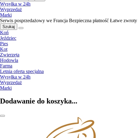
Wysyłka w 24h
Wyprzedaż
Marki
Serwis posprzedażowy we Francja
Bezpieczna płatność
Łatwe zwroty
Szukaj
Koń
Jeździec
Pies
Kot
Zwierzęta
Hodowla
Farma
Letnia oferta specjalna
Wysyłka w 24h
Wyprzedaż
Marki
Dodawanie do koszyka...