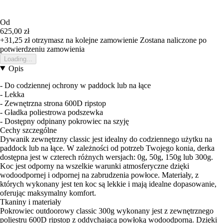
Od
625,00 zł
+31,25 zł
otrzymasz na kolejne zamowienie
Zostana naliczone po
potwierdzeniu zamowienia
Loading...
Opis
- Do codziennej ochrony w paddock lub na łące
- Lekka
- Zewnętrzna strona 600D ripstop
- Gładka poliestrowa podszewka
- Dostępny odpinany pokrowiec na szyję
Cechy szczególne
Dywanik zewnętrzny classic jest idealny do codziennego użytku na
paddock lub na łące. W zależności od potrzeb Twojego konia, derka
dostępna jest w czterech różnych wersjach: 0g, 50g, 150g lub 300g.
Koc jest odporny na wszelkie warunki atmosferyczne dzięki
wodoodpornej i odpornej na zabrudzenia powłoce. Materiały, z
których wykonany jest ten koc są lekkie i mają idealne dopasowanie,
oferując maksymalny komfort.
Tkaniny i materiały
Pokrowiec outdoorowy classic 300g wykonany jest z zewnętrznego
poliestru 600D ripstop z oddychającą powłoką wodoodporną. Dzięki