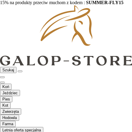
15% na produkty przeciw muchom z kodem :
SUMMER-FLY15
Szukaj
Koń
Jeździec
Pies
Kot
Zwierzęta
Hodowla
Farma
Letnia oferta specjalna