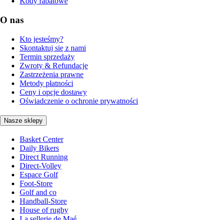
Kody rabatowe
O nas
Kto jesteśmy?
Skontaktuj się z nami
Termin sprzedaży
Zwroty & Refundacje
Zastrzeżenia prawne
Metody płatności
Ceny i opcje dostawy
Oświadczenie o ochronie prywatności
Nasze sklepy
Basket Center
Daily Bikers
Direct Running
Direct-Volley
Espace Golf
Foot-Store
Golf and co
Handball-Store
House of rugby
La sellerie de Maé