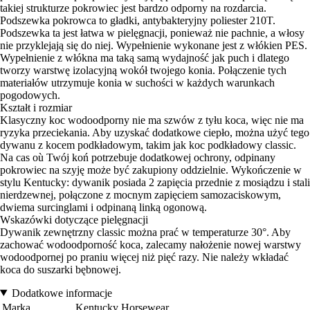
takiej strukturze pokrowiec jest bardzo odporny na rozdarcia.
Podszewka pokrowca to gładki, antybakteryjny poliester 210T.
Podszewka ta jest łatwa w pielęgnacji, ponieważ nie pachnie, a włosy
nie przyklejają się do niej. Wypełnienie wykonane jest z włókien PES.
Wypełnienie z włókna ma taką samą wydajność jak puch i dlatego
tworzy warstwę izolacyjną wokół twojego konia. Połączenie tych
materiałów utrzymuje konia w suchości w każdych warunkach
pogodowych.
Kształt i rozmiar
Klasyczny koc wodoodporny nie ma szwów z tyłu koca, więc nie ma
ryzyka przeciekania. Aby uzyskać dodatkowe ciepło, można użyć tego
dywanu z kocem podkładowym, takim jak koc podkładowy classic.
Na cas où Twój koń potrzebuje dodatkowej ochrony, odpinany
pokrowiec na szyję może być zakupiony oddzielnie. Wykończenie w
stylu Kentucky: dywanik posiada 2 zapięcia przednie z mosiądzu i stali
nierdzewnej, połączone z mocnym zapięciem samozaciskowym,
dwiema surcinglami i odpinaną linką ogonową.
Wskazówki dotyczące pielęgnacji
Dywanik zewnętrzny classic można prać w temperaturze 30°. Aby
zachować wodoodporność koca, zalecamy nałożenie nowej warstwy
wodoodpornej po praniu więcej niż pięć razy. Nie należy wkładać
koca do suszarki bębnowej.
Dodatkowe informacje
Marka
Kentucky Horsewear