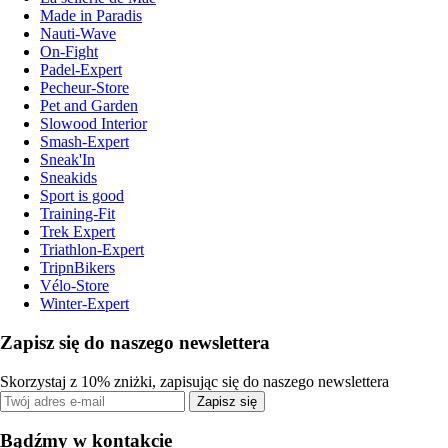
Made in Paradis
Nauti-Wave
On-Fight
Padel-Expert
Pecheur-Store
Pet and Garden
Slowood Interior
Smash-Expert
Sneak'In
Sneakids
Sport is good
Training-Fit
Trek Expert
Triathlon-Expert
TripnBikers
Vélo-Store
Winter-Expert
Zapisz się do naszego newslettera
Skorzystaj z 10% zniżki, zapisując się do naszego newslettera
Zapisz się
Bądźmy w kontakcie