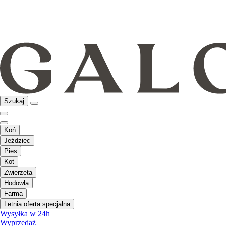
Szukaj
Koń
Jeździec
Pies
Kot
Zwierzęta
Hodowla
Farma
Letnia oferta specjalna
Wysyłka w 24h
Wyprzedaż