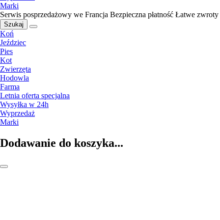
Marki
Serwis posprzedażowy we Francja
Bezpieczna płatność
Łatwe zwroty
Szukaj
Koń
Jeździec
Pies
Kot
Zwierzęta
Hodowla
Farma
Letnia oferta specjalna
Wysyłka w 24h
Wyprzedaż
Marki
Dodawanie do koszyka...