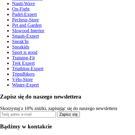
Nauti-Wave
On-Fight
Padel-Expert
Pecheur-Store
Pet and Garden
Slowood Interior
Smash-Expert
Sneak'In
Sneakids
Sport is good
Training-Fit
Trek Expert
Triathlon-Expert
TripnBikers
Vélo-Store
Winter-Expert
Zapisz się do naszego newslettera
Skorzystaj z 10% zniżki, zapisując się do naszego newslettera
Zapisz się
Bądźmy w kontakcie