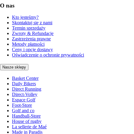
O nas
Kto jesteśmy?
Skontaktuj się z nami
Termin sprzedaży
Zwroty & Refundacje
Zastrzeżenia prawne
Metody płatności
Ceny i opcje dostawy
Oświadczenie o ochronie prywatności
Nasze sklepy
Basket Center
Daily Bikers
Direct Running
Direct-Volley
Espace Golf
Foot-Store
Golf and co
Handball-Store
House of rugby
La sellerie de Maé
Made in Paradis