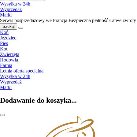
Wysyłka w 24h
Wyprzedaż
Marki
Serwis posprzedażowy we Francja
Bezpieczna płatność
Łatwe zwroty
Szukaj
Koń
Jeździec
Pies
Kot
Zwierzęta
Hodowla
Farma
Letnia oferta specjalna
Wysyłka w 24h
Wyprzedaż
Marki
Dodawanie do koszyka...