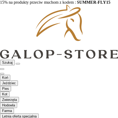
15% na produkty przeciw muchom z kodem :
SUMMER-FLY15
Szukaj
Koń
Jeździec
Pies
Kot
Zwierzęta
Hodowla
Farma
Letnia oferta specjalna