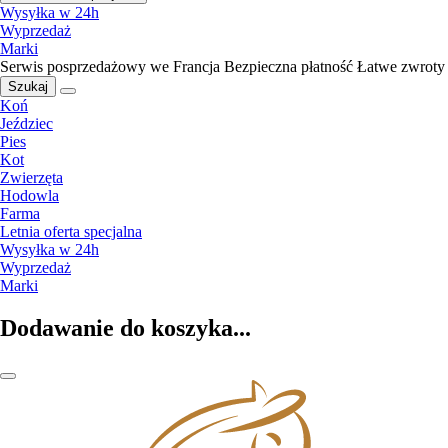
Wysyłka w 24h
Wyprzedaż
Marki
Serwis posprzedażowy we Francja
Bezpieczna płatność
Łatwe zwroty
Szukaj
Koń
Jeździec
Pies
Kot
Zwierzęta
Hodowla
Farma
Letnia oferta specjalna
Wysyłka w 24h
Wyprzedaż
Marki
Dodawanie do koszyka...