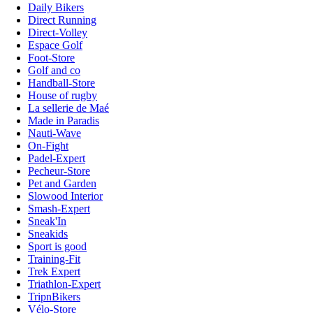
Daily Bikers
Direct Running
Direct-Volley
Espace Golf
Foot-Store
Golf and co
Handball-Store
House of rugby
La sellerie de Maé
Made in Paradis
Nauti-Wave
On-Fight
Padel-Expert
Pecheur-Store
Pet and Garden
Slowood Interior
Smash-Expert
Sneak'In
Sneakids
Sport is good
Training-Fit
Trek Expert
Triathlon-Expert
TripnBikers
Vélo-Store