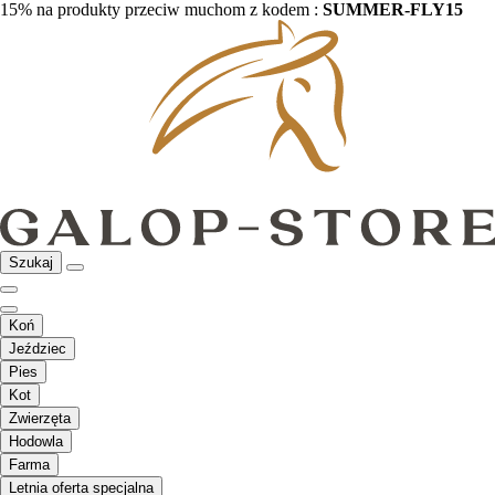
15% na produkty przeciw muchom z kodem :
SUMMER-FLY15
Szukaj
Koń
Jeździec
Pies
Kot
Zwierzęta
Hodowla
Farma
Letnia oferta specjalna