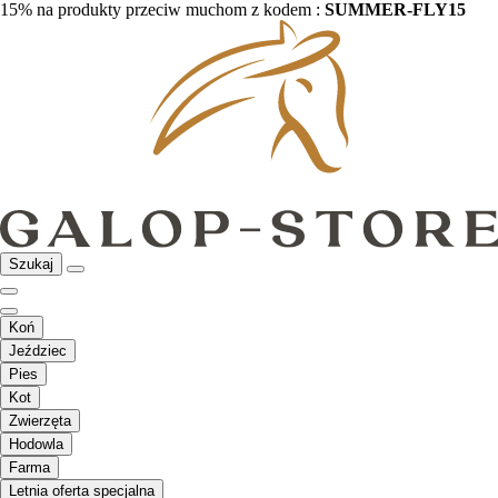
15% na produkty przeciw muchom z kodem :
SUMMER-FLY15
Szukaj
Koń
Jeździec
Pies
Kot
Zwierzęta
Hodowla
Farma
Letnia oferta specjalna