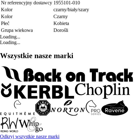
Nr referencyjny dostawcy
1955101-010
Kolor
czarny/biały/szary
Kolor
Czarny
Płeć
Kobieta
Grupa wiekowa
Dorośli
Loading...
Loading...
Wszystkie nasze marki
Odkryj wszystkie nasze marki