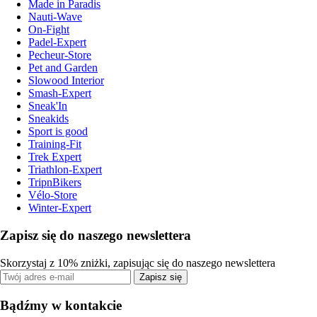
Made in Paradis
Nauti-Wave
On-Fight
Padel-Expert
Pecheur-Store
Pet and Garden
Slowood Interior
Smash-Expert
Sneak'In
Sneakids
Sport is good
Training-Fit
Trek Expert
Triathlon-Expert
TripnBikers
Vélo-Store
Winter-Expert
Zapisz się do naszego newslettera
Skorzystaj z 10% zniżki, zapisując się do naszego newslettera
Zapisz się
Bądźmy w kontakcie