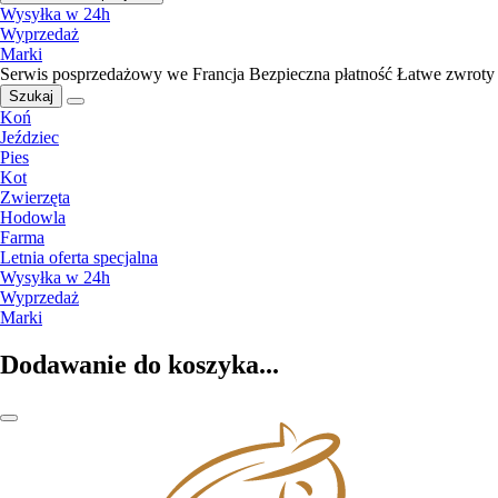
Wysyłka w 24h
Wyprzedaż
Marki
Serwis posprzedażowy we Francja
Bezpieczna płatność
Łatwe zwroty
Szukaj
Koń
Jeździec
Pies
Kot
Zwierzęta
Hodowla
Farma
Letnia oferta specjalna
Wysyłka w 24h
Wyprzedaż
Marki
Dodawanie do koszyka...