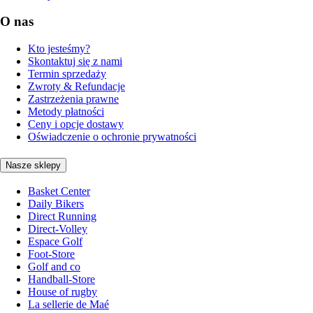
O nas
Kto jesteśmy?
Skontaktuj się z nami
Termin sprzedaży
Zwroty & Refundacje
Zastrzeżenia prawne
Metody płatności
Ceny i opcje dostawy
Oświadczenie o ochronie prywatności
Nasze sklepy
Basket Center
Daily Bikers
Direct Running
Direct-Volley
Espace Golf
Foot-Store
Golf and co
Handball-Store
House of rugby
La sellerie de Maé