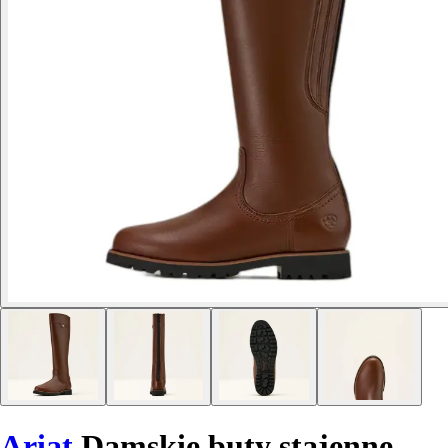
Ariat
Damskie buty stajenne