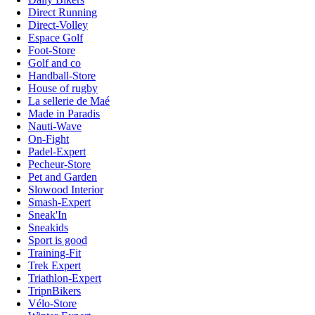
Direct Running
Direct-Volley
Espace Golf
Foot-Store
Golf and co
Handball-Store
House of rugby
La sellerie de Maé
Made in Paradis
Nauti-Wave
On-Fight
Padel-Expert
Pecheur-Store
Pet and Garden
Slowood Interior
Smash-Expert
Sneak'In
Sneakids
Sport is good
Training-Fit
Trek Expert
Triathlon-Expert
TripnBikers
Vélo-Store