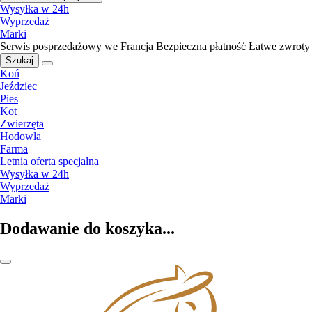
Wysyłka w 24h
Wyprzedaż
Marki
Serwis posprzedażowy we Francja
Bezpieczna płatność
Łatwe zwroty
Szukaj
Koń
Jeździec
Pies
Kot
Zwierzęta
Hodowla
Farma
Letnia oferta specjalna
Wysyłka w 24h
Wyprzedaż
Marki
Dodawanie do koszyka...