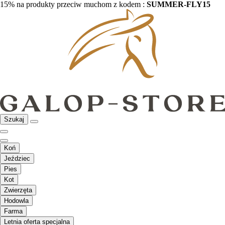
15% na produkty przeciw muchom z kodem :
SUMMER-FLY15
Szukaj
Koń
Jeździec
Pies
Kot
Zwierzęta
Hodowla
Farma
Letnia oferta specjalna