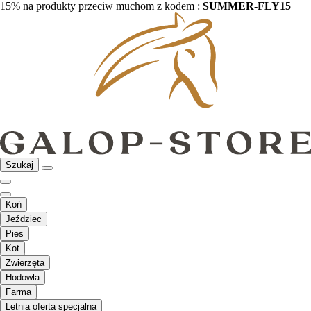
15% na produkty przeciw muchom z kodem :
SUMMER-FLY15
Szukaj
Koń
Jeździec
Pies
Kot
Zwierzęta
Hodowla
Farma
Letnia oferta specjalna