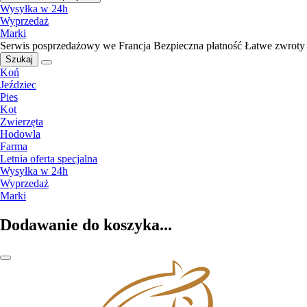
Wysyłka w 24h
Wyprzedaż
Marki
Serwis posprzedażowy we Francja
Bezpieczna płatność
Łatwe zwroty
Szukaj
Koń
Jeździec
Pies
Kot
Zwierzęta
Hodowla
Farma
Letnia oferta specjalna
Wysyłka w 24h
Wyprzedaż
Marki
Dodawanie do koszyka...