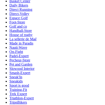
Basket Center
Daily Bikers
Direct Running
Direct-Volley
Espace Golf
Foot-Store
Golf and co
Handball-Store
House of rugby
La sellerie de Maé
Made in Paradis
Nauti-Wave
On-Fight
Padel-Expert
Pecheur-Store
Pet and Garden
Slowood Interior
Smash-Expert
Sneak'In
Sneakids
Sport is good
Training-Fit
Trek Expert
Triathlon-Expert
TripnBikers