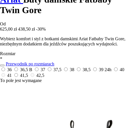
Twin Gore
Od
625,00 zł
438,50 zł
-30%
Wybierz komfort i styl z botkami damskimi Ariat Fatbaby Twin Gore,
niezbędnym dodatkiem dla jeźdźców poszukujących wydajności.
Rozmiar
*
Przewodnik po rozmiarach
36
36,5 B
37
37,5
38
38,5
39
24h
40
41
41,5
42,5
To pole jest wymagane