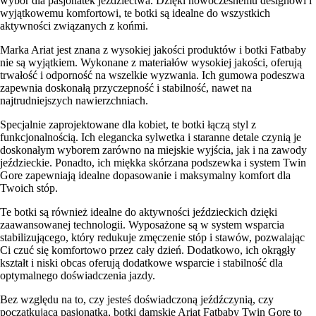
wybór dla pasjonatek jeździectwa. Dzięki nowoczesnemu designowi i
wyjątkowemu komfortowi, te botki są idealne do wszystkich
aktywności związanych z końmi.
Marka Ariat jest znana z wysokiej jakości produktów i botki Fatbaby
nie są wyjątkiem. Wykonane z materiałów wysokiej jakości, oferują
trwałość i odporność na wszelkie wyzwania. Ich gumowa podeszwa
zapewnia doskonałą przyczepność i stabilność, nawet na
najtrudniejszych nawierzchniach.
Specjalnie zaprojektowane dla kobiet, te botki łączą styl z
funkcjonalnością. Ich elegancka sylwetka i staranne detale czynią je
doskonałym wyborem zarówno na miejskie wyjścia, jak i na zawody
jeździeckie. Ponadto, ich miękka skórzana podszewka i system Twin
Gore zapewniają idealne dopasowanie i maksymalny komfort dla
Twoich stóp.
Te botki są również idealne do aktywności jeździeckich dzięki
zaawansowanej technologii. Wyposażone są w system wsparcia
stabilizującego, który redukuje zmęczenie stóp i stawów, pozwalając
Ci czuć się komfortowo przez cały dzień. Dodatkowo, ich okrągły
kształt i niski obcas oferują dodatkowe wsparcie i stabilność dla
optymalnego doświadczenia jazdy.
Bez względu na to, czy jesteś doświadczoną jeźdźczynią, czy
początkującą pasjonatką, botki damskie Ariat Fatbaby Twin Gore to