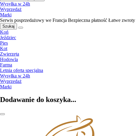
Wysyłka w 24h
Wyprzedaż
Marki
Serwis posprzedażowy we Francja
Bezpieczna płatność
Łatwe zwroty
Szukaj
Koń
Jeździec
Pies
Kot
Zwierzęta
Hodowla
Farma
Letnia oferta specjalna
Wysyłka w 24h
Wyprzedaż
Marki
Dodawanie do koszyka...