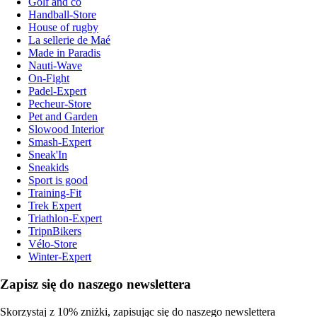
Golf and co
Handball-Store
House of rugby
La sellerie de Maé
Made in Paradis
Nauti-Wave
On-Fight
Padel-Expert
Pecheur-Store
Pet and Garden
Slowood Interior
Smash-Expert
Sneak'In
Sneakids
Sport is good
Training-Fit
Trek Expert
Triathlon-Expert
TripnBikers
Vélo-Store
Winter-Expert
Zapisz się do naszego newslettera
Skorzystaj z 10% zniżki, zapisując się do naszego newslettera