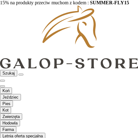
15% na produkty przeciw muchom z kodem :
SUMMER-FLY15
Szukaj
Koń
Jeździec
Pies
Kot
Zwierzęta
Hodowla
Farma
Letnia oferta specjalna